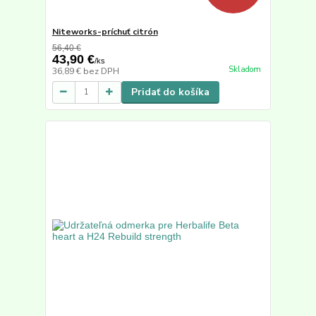
Niteworks-príchuť citrón
56,40 €
43,90 €
/
ks
Skladom
36,89 €
bez DPH
Pridať do košíka