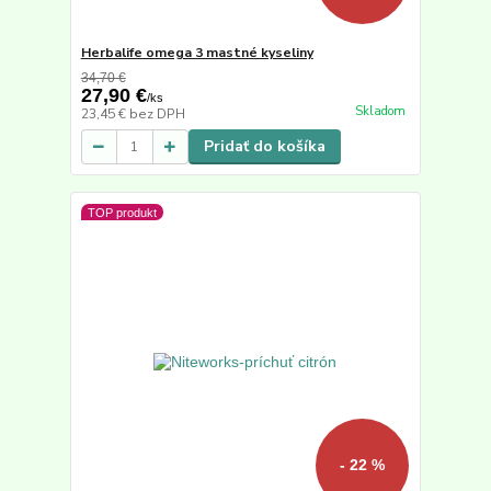
Herbalife omega 3 mastné kyseliny
34,70 €
27,90 €
/
ks
Skladom
23,45 €
bez DPH
Pridať do košíka
TOP produkt
- 22 %