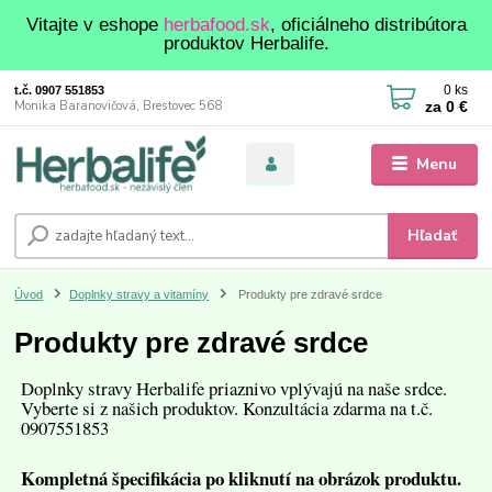
Vitajte v eshope
herbafood.sk
, oficiálneho distribútora
produktov Herbalife.
0
ks
t.č. 0907 551853
za
0 €
Monika Baranovičová, Brestovec 568
Menu
Hľadať
Úvod
Doplnky stravy a vitamíny
Produkty pre zdravé srdce
Produkty pre zdravé srdce
Doplnky stravy Herbalife priaznivo vplývajú na naše srdce.
Vyberte si z našich produktov. Konzultácia zdarma na t.č.
0907551853
Kompletná špecifikácia po kliknutí na obrázok produktu.