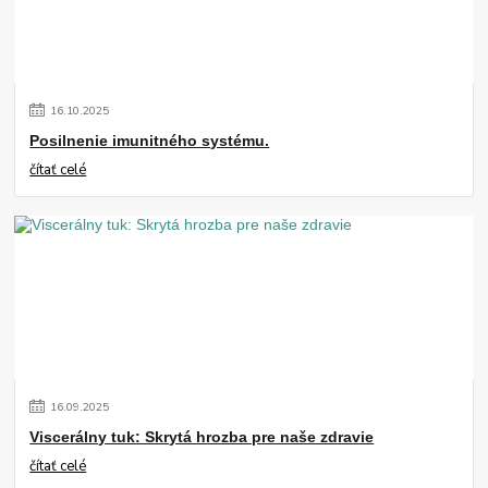
16
.
10
.
2025
Posilnenie imunitného systému.
čítať celé
16
.
09
.
2025
Viscerálny tuk: Skrytá hrozba pre naše zdravie
čítať celé