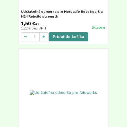
Udržateľná odmerka pre Herbalife Beta heart a
H24 Rebuild strength
1,50 €
/
ks
Skladom
1,22 €
bez DPH
Pridať do košíka