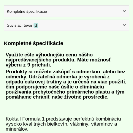
Kompletné špecifikácie
Súvisiaci tovar
3
Kompletné špecifikácie
Využite ešte výhodnejšiu cenu nášho
najpredávanejšieho produktu.
Máte možnosť
výberu z 9 príchutí.
Produkty si môžete zakúpiť s odmerkou, alebo bez
odmerky. Udržateľná odmerka je vyrobená z
odpadu cukrovej trstiny a je určená na viac použití,
čím podporujeme naše úsilie o elimináciu
používania prebytočného primárneho plastu a tým
pomáhame chrániť naše životné prostredie.
Koktail Formula 1 predstavuje perfektnú kombináciu
vysoko kvalitných bielkovín, vlákniny, vitamínov a
minerálov.