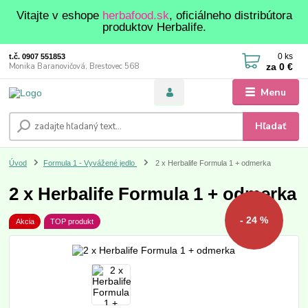
Vitajte v eshope
herbafood.sk
, oficiálneho distribútora
produktov Herbalife.
0
ks
t.č. 0907 551853
za
0 €
Monika Baranovičová, Brestovec 568
Menu
Hľadať
Úvod
Formula 1 - Vyvážené jedlo
2 x Herbalife Formula 1 + odmerka
2 x Herbalife Formula 1 + odmerka
- 24 %
Akcia
TOP produkt