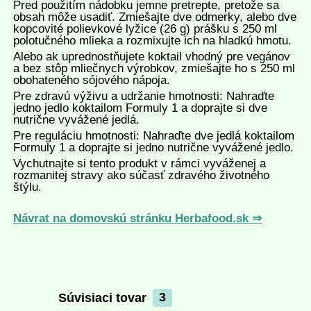
Pred použitím nádobku jemne pretrepte, pretože sa
obsah môže usadiť. Zmiešajte dve odmerky, alebo dve
kopcovité polievkové lyžice (26 g) prášku s 250 ml
polotučného mlieka a rozmixujte ich na hladkú hmotu.
Alebo ak uprednostňujete koktail vhodný pre vegánov
a bez stôp mliečnych výrobkov, zmiešajte ho s 250 ml
obohateného sójového nápoja.
Pre zdravú výživu a udržanie hmotnosti: Nahraďte
jedno jedlo koktailom Formuly 1 a doprajte si dve
nutrične vyvážené jedlá.
Pre reguláciu hmotnosti: Nahraďte dve jedlá koktailom
Formuly 1 a doprajte si jedno nutrične vyvážené jedlo.
Vychutnajte si tento produkt v rámci vyváženej a
rozmanitej stravy ako súčasť zdravého životného
štýlu.
Návrat na domovskú stránku Herbafood.sk ⇒
Súvisiaci tovar
3