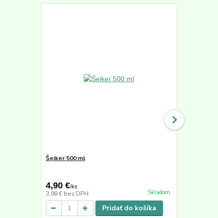
Šejker 500 ml
Active Min
50,40 €
4,90 €
39,90 €
/
ks
/
k
Skladom
3,98 €
bez DPH
33,53 €
bez 
Pridať do košíka