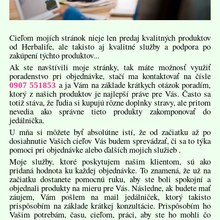
Cieľom mojích stránok nieje len predaj kvalitných produktov
od Herbalife, ale takisto aj kvalitné služby a podpora po
zakúpení týchto produktov...
Ak ste navštívili moje stránky, tak máte možnosť využiť
poradenstvo pri objednávke, stačí ma kontaktovať na čísle
a ja Vám na základe krátkych otázok poradím,
0907 551853
ktorý z našich produktov je najlepší práve pre Vás. Často sa
totiž stáva, že ľudia si kupujú rôzne doplnky stravy, ale pritom
nevedia ako správne tieto produkty zakomponovať do
jedálnička.
U mňa si môžete byť absolútne istí, že od začiatku až po
dosiahnutie Vašich cieľov Vás budem sprevádzať, či sa to týka
pomoci pri objednávke alebo ďalších mojich služieb .
Moje služby, ktoré poskytujem našim klientom, sú ako
pridaná hodnota ku každej objednávke. To znamená, že už na
začiatku dostanete pomocnú ruku, aby ste boli spokojní a
objednali produkty na mieru pre Vás. Následne, ak budete mať
záujem, Vám pošlem na mail jedálniček, ktorý takisto
prispôsobím na základe krátkej konzultácie. Prispôsobím ho
Vašim potrebám, času, cieľom, práci, aby ste ho mohli čo