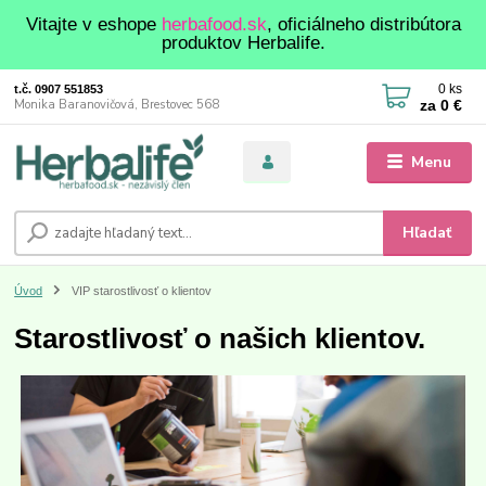
Vitajte v eshope
herbafood.sk
, oficiálneho distribútora
produktov Herbalife.
0
ks
t.č. 0907 551853
za
0 €
Monika Baranovičová, Brestovec 568
Menu
Hľadať
Úvod
VIP starostlivosť o klientov
Starostlivosť o našich klientov.