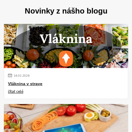
Novinky z nášho blogu
16
.
02
.
2026
Vláknina v strave
čítať celé