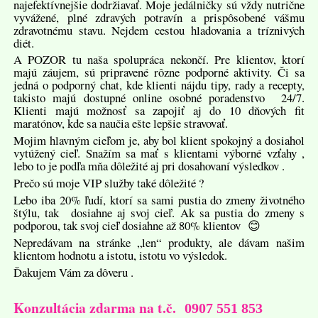
najefektívnejšie dodržiavať. Moje jedálničky sú vždy nutrične
vyvážené, plné zdravých potravín a prispôsobené vášmu
zdravotnému stavu. Nejdem cestou hladovania a tríznivých
diét.
A POZOR tu naša spolupráca nekončí. Pre klientov, ktorí
majú záujem, sú pripravené rôzne podporné aktivity. Či sa
jedná o podporný chat, kde klienti nájdu tipy, rady a recepty,
takisto majú dostupné online osobné poradenstvo 24/7.
Klienti majú možnosť sa zapojiť aj do 10 dňových fit
maratónov, kde sa naučia ešte lepšie stravovať.
Mojim hlavným cieľom je, aby bol klient spokojný a dosiahol
vytúžený cieľ. Snažím sa mať s klientami výborné vzťahy ,
lebo to je podľa mňa dôležité aj pri dosahovaní výsledkov .
Prečo sú moje VIP služby také dôležité ?
Lebo iba 20% ľudí, ktorí sa sami pustia do zmeny životného
štýlu, tak dosiahne aj svoj cieľ. Ak sa pustia do zmeny s
podporou, tak svoj cieľ dosiahne až 80% klientov 😊
Nepredávam na stránke „len“ produkty, ale dávam našim
klientom hodnotu a istotu, istotu vo výsledok.
Ďakujem Vám za dôveru .
Konzultácia zdarma na t.č.
0907 551 853