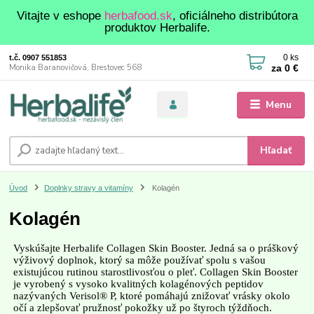
Vitajte v eshope
herbafood.sk
, oficiálneho distribútora
produktov Herbalife.
0
ks
t.č. 0907 551853
za
0 €
Monika Baranovičová, Brestovec 568
Menu
Hľadať
Úvod
Doplnky stravy a vitamíny
Kolagén
Kolagén
Vyskúšajte Herbalife Collagen Skin Booster. Jedná sa o práškový
výživový doplnok, ktorý sa môže používať spolu s vašou
existujúcou rutinou starostlivosťou o pleť. Collagen Skin Booster
je vyrobený s vysoko kvalitných kolagénových peptidov
nazývaných Verisol® P, ktoré pomáhajú znižovať vrásky okolo
očí a zlepšovať pružnosť pokožky už po štyroch týždňoch.