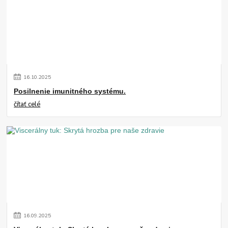
16
.
10
.
2025
Posilnenie imunitného systému.
čítať celé
16
.
09
.
2025