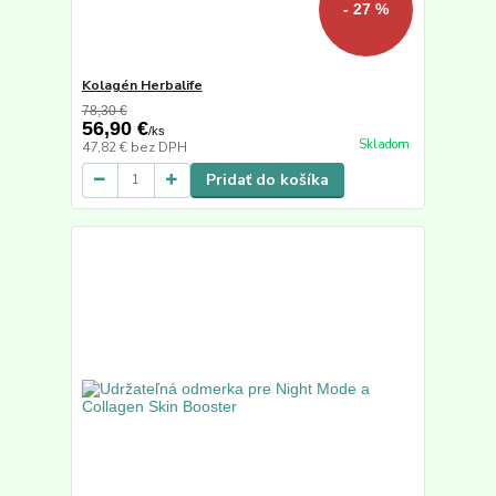
- 27 %
Kolagén Herbalife
78,30 €
56,90 €
/
ks
Skladom
47,82 €
bez DPH
Pridať do košíka