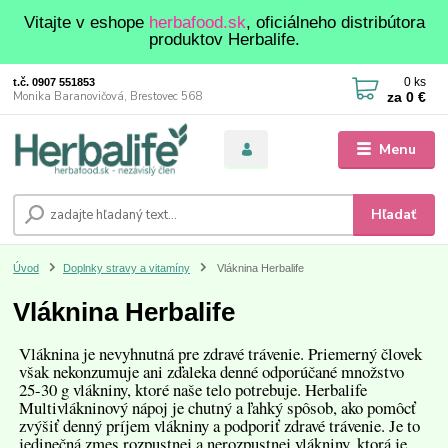
Vitajte v eshope
herbafood.sk
, oficiálneho distribútora
produktov Herbalife.
0
ks
t.č. 0907 551853
za
0 €
Monika Baranovičová, Brestovec 568
Menu
Hľadať
Úvod
Doplnky stravy a vitamíny
Vláknina Herbalife
Vláknina Herbalife
Vláknina je nevyhnutná pre zdravé trávenie. Priemerný človek
však nekonzumuje ani zďaleka denné odporúčané množstvo
25-30 g vlákniny, ktoré naše telo potrebuje. Herbalife
Multivlákninový nápoj je chutný a ľahký spôsob, ako pomôcť
zvýšiť denný príjem vlákniny a podporiť zdravé trávenie. Je to
jedinečná zmes rozpustnej a nerozpustnej vlákniny, ktorá je