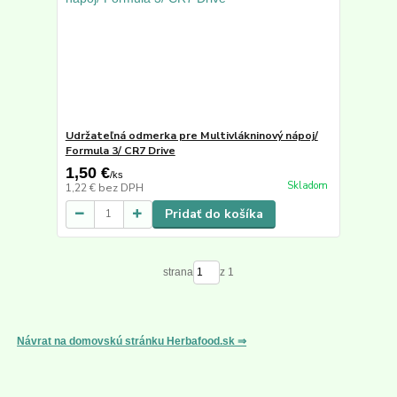
Udržateľná odmerka pre Multivlákninový nápoj/
Formula 3/ CR7 Drive
1,50 €
/
ks
Skladom
1,22 €
bez DPH
Pridať do košíka
strana
z 1
Návrat na domovskú stránku Herbafood.sk ⇒