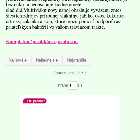
bez cukru a neobsahuje žiadne umelé
sladidlá.Multivlákninový nápoj obsahuje vyváženú zmes
šiestich zdrojov prírodnej vlákniny: jablko, ovos, kukurica,
citrusy, čakanka a sója, ktoré môžu pomôcť podporiť rast
priateľských baktérií vo vašom tráviacom trakte.
Kompletná špecifikácia produktu.
Najnovšie
Najlacnejšie
Najdrahšie
Zobrazujem 1-3 z 3
strana
z 1
TOP produkt