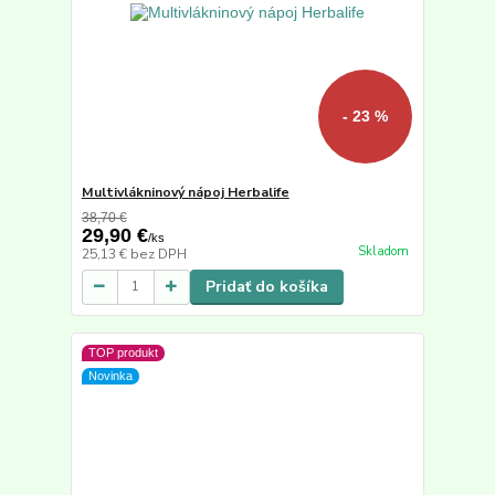
- 23 %
Multivlákninový nápoj Herbalife
38,70 €
29,90 €
/
ks
Skladom
25,13 €
bez DPH
Pridať do košíka
TOP produkt
Novinka