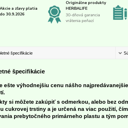
Originálne produkty
Akcie a zľavy platia
HERBALIFE
do 30.9.2026
30-dňová garancia
vrátenia peňazí
etné špecifikácie
Sú
tné špecifikácie
te ešte výhodnejšiu cenu nášho najpredávanejši
tí.
kty si môžete zakúpiť s odmerkou, alebo bez od
 cukrovej trstiny a je určená na viac použití, čí
vania prebytočného primárneho plastu a tým pom