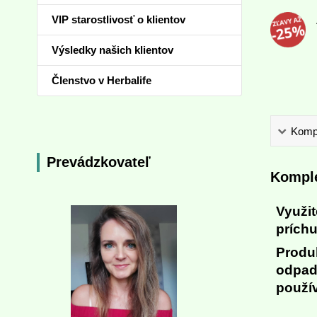
VIP starostlivosť o klientov
Výsledky našich klientov
Členstvo v Herbalife
Kompl
Prevádzkovateľ
Komple
Využi
príchu
Produ
odpadu
použí