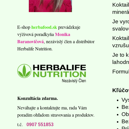
Koktai
minerá
Je vyr
herbafood.sk
E-shop
prevádzkuje
svalov
Monika
výživová poradkyňa
Koktai
Baranovičová
, nezávislý člen a distribútor
vzrušu
Herbalife Nutrition.
Je to 
lahodn
Formul
Kľúčov
Konzultácia zdarma.
Vy
Be
Neváhajte a kontaktujte ma,
rada Vám
Ob
poradím ohľadom
stravovania a produktov.
Be
t.č.
0907 551853
Pr