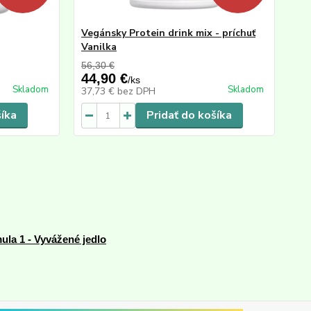
Vegánsky Protein drink mix - príchuť
Vanilka
56,30 €
44,90 €
/
ks
Skladom
Skladom
37,73 €
bez DPH
šíka
Pridať do košíka
ula 1 - Vyvážené jedlo