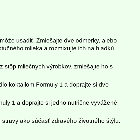
 môže usadiť. Zmiešajte dve odmerky, alebo
otučného mlieka a rozmixujte ich na hladkú
z stôp mliečnych výrobkov, zmiešajte ho s
lo koktailom Formuly 1 a doprajte si dve
uly 1 a doprajte si jedno nutrične vyvážené
j stravy ako súčasť zdravého životného štýlu.