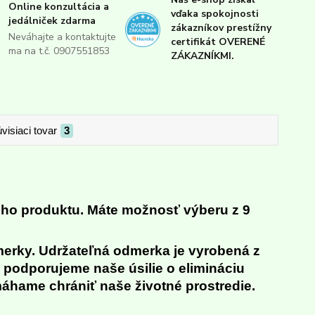
Online konzultácia a
vďaka spokojnosti
jedálniček zdarma
zákazníkov prestížny
Neváhajte a kontaktujte
certifikát OVERENÉ
ma na t.č. 0907551853
ZÁKAZNÍKMI.
visiaci tovar
3
eho produktu.
Máte možnosť výberu z 9
merky. Udržateľná odmerka je vyrobená z
m podporujeme naše úsilie o elimináciu
áhame chrániť naše životné prostredie.