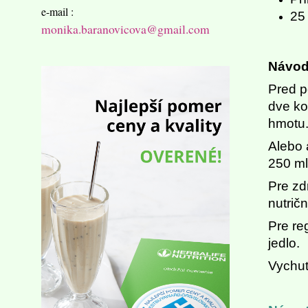
e-mail :
25
monika.baranovicova@gmail.com
Návod 
Pred p
dve ko
hmotu
Alebo 
250 ml
Pre zd
nutrič
Pre re
jedlo.
Vychut