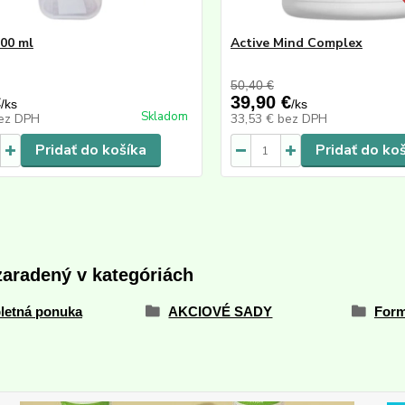
500 ml
Active Mind Complex
50,40 €
€
39,90 €
/
ks
/
ks
Skladom
ez DPH
33,53 €
bez DPH
Pridať do košíka
Pridať do ko
zaradený v kategóriách
letná ponuka
AKCIOVÉ SADY
Form