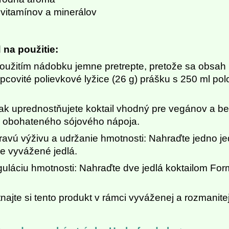
 vitamínov a minerálov
na použitie:
oužitím nádobku jemne pretrepte, pretože sa obsah
pcovité polievkové lyžice (26 g) prášku s 250 ml pol
.
ak uprednostňujete koktail vhodný pre vegánov a be
 obohateného sójového nápoja.
ravú výživu a udržanie hmotnosti: Nahraďte jedno jed
ne vyvážené jedlá.
guláciu hmotnosti: Nahraďte dve jedlá koktailom Form
najte si tento produkt v rámci vyváženej a rozmanite