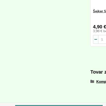
Šejker 
4,90 
3,98 €
b
Tovar 
Komp