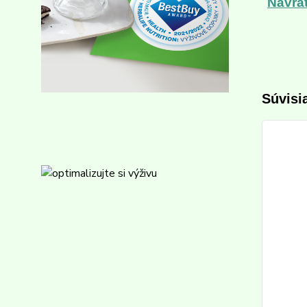
Návra
Súvisi