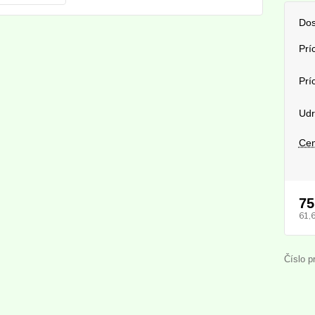
Dos
Prí
Prí
Udr
Cen
75
61,
Číslo p