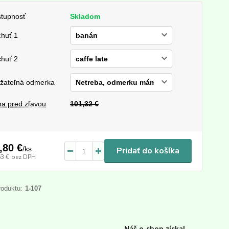
tupnosť
Skladom
chuť 1
chuť 2
žateľná odmerka
a pred zľavou
101,32 €
,80 €
/
ks
Pridať do košíka
63 €
bez DPH
roduktu:
1-107
Náš e-shop získal