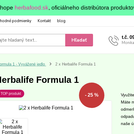
eshope
herbafood.sk
, oficiálneho distribútora produkto
hodné podmienky
Kontakt
blog
t.č. 
Hľadať
Monika
ormula 1 - Vyvážené jedlo
2 x Herbalife Formula 1
Herbalife Formula 1
TOP produkt
Využit
- 25 %
Máte m
odmerk
odpadu
naše ús