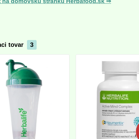
t na domovskú stránku Herbafood.sk ⇒
aci tovar
3