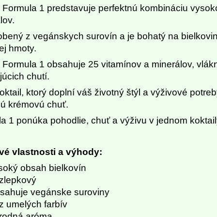
l Formula 1 predstavuje perfektnú kombináciu vysoko 
lov.
obený z vegánskych surovín a je bohatý na bielkoviny
ej hmoty.
l Formula 1 obsahuje 25 vitamínov a minerálov, vlák
júcich chutí.
koktail, ktorý doplní váš životný štýl a výživové potr
ú krémovú chuť.
a 1 ponúka pohodlie, chuť a výživu v jednom koktail
é vlastnosti a výhody:
soký obsah bielkovín
zlepkový
sahuje vegánske suroviny
z umelých farbív
írodná aróma