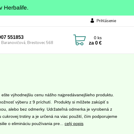
v Herbalife.
Prihlásenie
0907 551853
0
ks
 Baranovičová, Brestovec 568
za
0 €
e ešte výhodnejšiu cenu nášho najpredávanejšieho produktu.
ožnosť výberu z 9 príchutí. Produkty si môžete zakúpiť s
ou, alebo bez odmerky. Udržateľná odmerka je vyrobená z
 cukrovej trstiny a je určená na viac použití, čím podporujeme
ilie o elimináciu používania pre...
celý popis