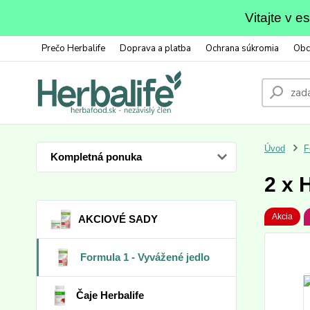
Vitajte v 
Prečo Herbalife
Doprava a platba
Ochrana súkromia
Obc
Úvod
F
Kompletná ponuka
2 x 
Akcia
AKCIOVÉ SADY
Formula 1 - Vyvážené jedlo
Čaje Herbalife