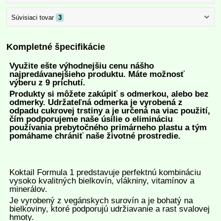
Súvisiaci tovar
3
Kompletné špecifikácie
Využite ešte výhodnejšiu cenu nášho
najpredávanejšieho produktu.
Máte možnosť
výberu z 9 príchutí.
Produkty si môžete zakúpiť s odmerkou, alebo bez
odmerky. Udržateľná odmerka je vyrobená z
odpadu cukrovej trstiny a je určená na viac použití,
čím podporujeme naše úsilie o elimináciu
používania prebytočného primárneho plastu a tým
pomáhame chrániť naše životné prostredie.
Koktail Formula 1 predstavuje perfektnú kombináciu
vysoko kvalitných bielkovín, vlákniny, vitamínov a
minerálov.
Je vyrobený z vegánskych surovín a je bohatý na
bielkoviny, ktoré podporujú udržiavanie a rast svalovej
hmoty.