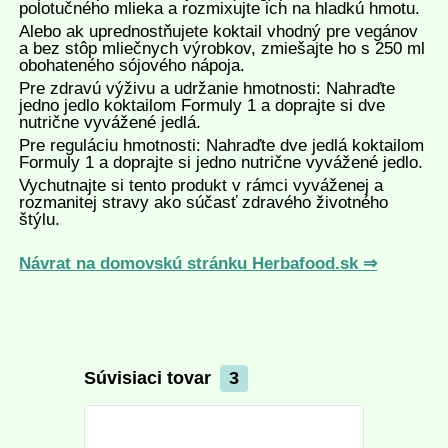
polotučného mlieka a rozmixujte ich na hladkú hmotu.
Alebo ak uprednostňujete koktail vhodný pre vegánov
a bez stôp mliečnych výrobkov, zmiešajte ho s 250 ml
obohateného sójového nápoja.
Pre zdravú výživu a udržanie hmotnosti: Nahraďte
jedno jedlo koktailom Formuly 1 a doprajte si dve
nutrične vyvážené jedlá.
Pre reguláciu hmotnosti: Nahraďte dve jedlá koktailom
Formuly 1 a doprajte si jedno nutrične vyvážené jedlo.
Vychutnajte si tento produkt v rámci vyváženej a
rozmanitej stravy ako súčasť zdravého životného
štýlu.
Návrat na domovskú stránku Herbafood.sk ⇒
Súvisiaci tovar
3