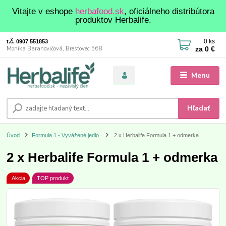
Vitajte v eshope
herbafood.sk
, oficiálneho distribútora
produktov Herbalife.
0
ks
t.č. 0907 551853
za
0 €
Monika Baranovičová, Brestovec 568
Menu
Hľadať
Úvod
Formula 1 - Vyvážené jedlo
2 x Herbalife Formula 1 + odmerka
2 x Herbalife Formula 1 + odmerka
Akcia
TOP produkt