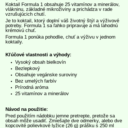
Koktail Formula 1 obsahuje 25 vitamínov a minerálov,
vlákninu, základné mikroživiny a prichádza v rade
vzrušujúcich chutí.
Je to koktail, ktorý doplní váš životný štýl a výživové
potreby. Formula 1 sa ľahko pripravuje a má lahodnú
krémovú chuť.
Formula 1 ponúka pohodlie, chuť a výživu v jednom
koktaily.
Kľúčové vlastnosti a výhody:
Vysoký obsah bielkovín
Bezlepkový
Obsahuje vegánske suroviny
Bez umelých farbív
Prírodná aróma
25 vitamínov a minerálov
Návod na použitie:
Pred použitím nádobku jemne pretrepte, pretože sa
obsah môže usadiť. Zmiešajte dve odmerky, alebo dve
kopcovité polievkové lyžice (26 g) prášku s 250 ml