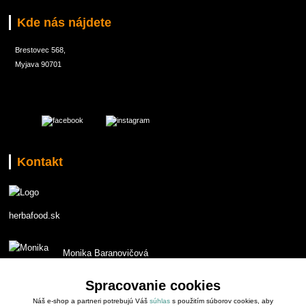
Kde nás nájdete
Brestovec 568,
Myjava 90701
Kontakt
herbafood.sk
Monika Baranovičová
t.č. 0907 551853
Spracovanie cookies
Náš e-shop a partneri potrebujú Váš
súhlas
s použitím súborov cookies, aby
monika.baranovicova@gmail.com