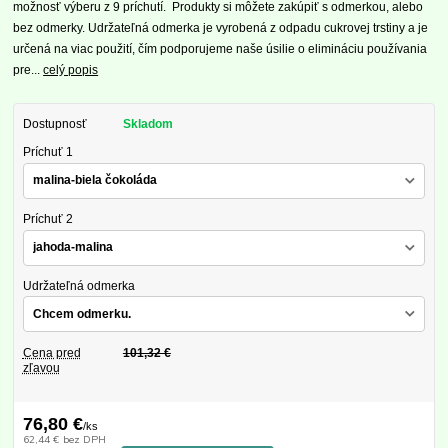
možnosť výberu z 9 príchutí. Produkty si môžete zakúpiť s odmerkou, alebo
bez odmerky. Udržateľná odmerka je vyrobená z odpadu cukrovej trstiny a je
určená na viac použití, čím podporujeme naše úsilie o elimináciu používania
pre...
celý popis
Dostupnosť
Skladom
Príchuť 1
Príchuť 2
Udržateľná odmerka
Cena pred
101,32 €
zľavou
76,80 €
/
ks
62,44 €
bez DPH