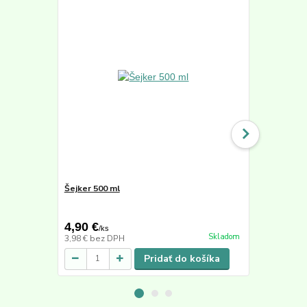
Šejker 500 ml
Active Min
50,40 €
4,90 €
39,90 €
/
ks
/
k
Skladom
3,98 €
bez DPH
33,53 €
bez 
Pridať do košíka