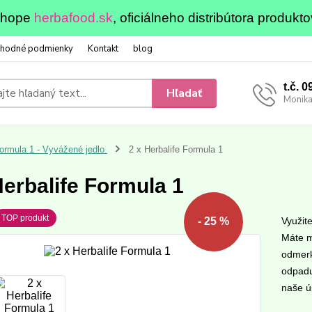
eshope
herbafood.sk
, oficiálneho distribútora produkto
hodné podmienky
Kontakt
blog
t.č. 
Hľadať
Monika
ormula 1 - Vyvážené jedlo
2 x Herbalife Formula 1
Herbalife Formula 1
TOP produkt
Využit
- 25 %
Máte m
odmerk
odpadu
naše ús