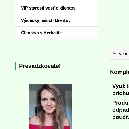
VIP starostlivosť o klientov
Výsledky našich klientov
Členstvo v Herbalife
Kompl
Prevádzkovateľ
Komple
Využi
príchu
Produ
odpadu
použí