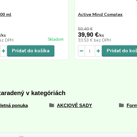
500 ml
Active Mind Complex
50,40 €
€
39,90 €
/
ks
/
ks
Skladom
ez DPH
33,53 €
bez DPH
Pridať do košíka
Pridať do ko
zaradený v kategóriách
letná ponuka
AKCIOVÉ SADY
Form