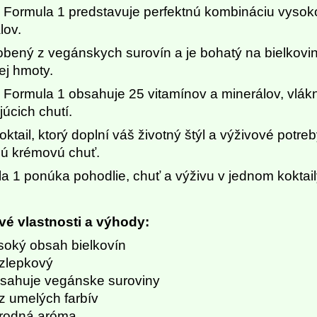
l Formula 1 predstavuje perfektnú kombináciu vysoko 
lov.
obený z vegánskych surovín a je bohatý na bielkoviny
ej hmoty.
l Formula 1 obsahuje 25 vitamínov a minerálov, vlák
júcich chutí.
koktail, ktorý doplní váš životný štýl a výživové potr
ú krémovú chuť.
a 1 ponúka pohodlie, chuť a výživu v jednom koktail
é vlastnosti a výhody:
soký obsah bielkovín
zlepkový
sahuje vegánske suroviny
z umelých farbív
írodná aróma