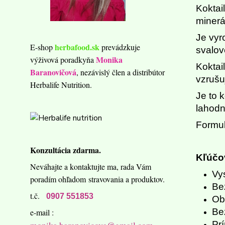
Koktai
minerá
Je vyr
herbafood.sk
E-shop
prevádzkuje
svalov
Monika
výživová poradkyňa
Koktai
Baranovičová
, nezávislý člen a distribútor
vzrušu
Herbalife Nutrition.
Je to 
lahodn
Formul
Konzultácia zdarma.
Kľúčov
Neváhajte a kontaktujte ma,
rada Vám
Vy
poradím ohľadom
stravovania a produktov.
Be
t.č.
0907 551853
Ob
Be
e-mail :
Pr