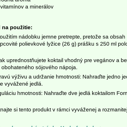
 vitamínov a minerálov
na použitie:
oužitím nádobku jemne pretrepte, pretože sa obsah
pcovité polievkové lyžice (26 g) prášku s 250 ml pol
.
ak uprednostňujete koktail vhodný pre vegánov a be
 obohateného sójového nápoja.
ravú výživu a udržanie hmotnosti: Nahraďte jedno jed
ne vyvážené jedlá.
guláciu hmotnosti: Nahraďte dve jedlá koktailom Form
najte si tento produkt v rámci vyváženej a rozmanite