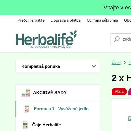
Vitajte v 
Prečo Herbalife
Doprava a platba
Ochrana súkromia
Obc
Úvod
F
Kompletná ponuka
2 x 
Akcia
AKCIOVÉ SADY
Formula 1 - Vyvážené jedlo
Čaje Herbalife