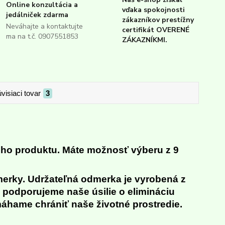
Online konzultácia a
vďaka spokojnosti
jedálniček zdarma
zákazníkov prestížny
Neváhajte a kontaktujte
certifikát OVERENÉ
ma na t.č. 0907551853
ZÁKAZNÍKMI.
visiaci tovar
3
eho produktu.
Máte možnosť výberu z 9
merky. Udržateľná odmerka je vyrobená z
m podporujeme naše úsilie o elimináciu
áhame chrániť naše životné prostredie.