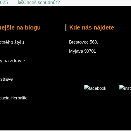
nejšie na blogu
Kde nás nájdete
Brestovec 568,
tného štýlu
Myjava 90701
y na zdravie
 strave