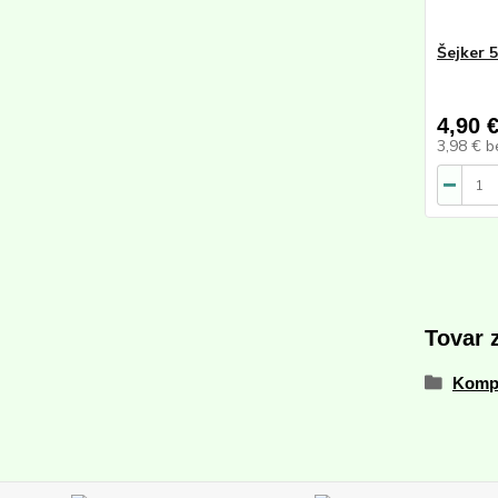
Šejker 
4,90 
3,98 €
b
Tovar 
Komp