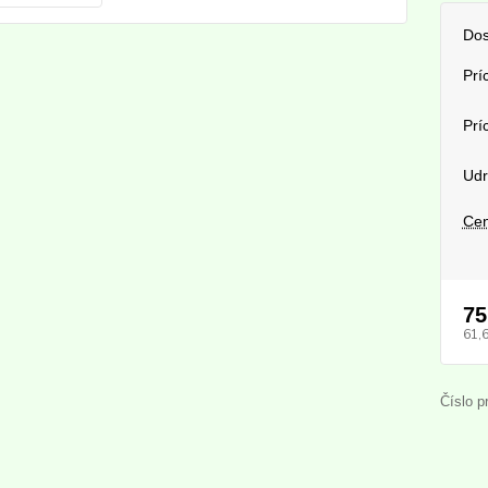
Dos
Prí
Prí
Udr
Cen
75
61,
Číslo p