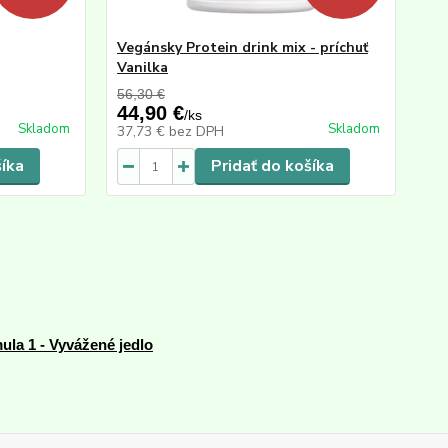
Vegánsky Protein drink mix - príchuť
Vanilka
56,30 €
44,90 €
/
ks
Skladom
Skladom
37,73 €
bez DPH
šíka
Pridať do košíka
ula 1 - Vyvážené jedlo