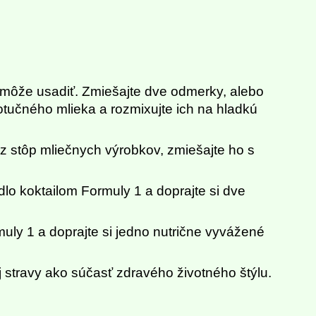
 môže usadiť. Zmiešajte dve odmerky, alebo
otučného mlieka a rozmixujte ich na hladkú
z stôp mliečnych výrobkov, zmiešajte ho s
lo koktailom Formuly 1 a doprajte si dve
uly 1 a doprajte si jedno nutrične vyvážené
j stravy ako súčasť zdravého životného štýlu.