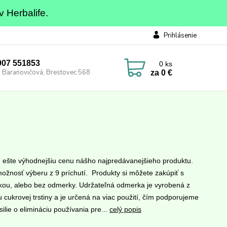
v Herbalife.
Prihlásenie
0907 551853
0
ks
 Baranovičová, Brestovec 568
za
0 €
e ešte výhodnejšiu cenu nášho najpredávanejšieho produktu.
ožnosť výberu z 9 príchutí. Produkty si môžete zakúpiť s
ou, alebo bez odmerky. Udržateľná odmerka je vyrobená z
 cukrovej trstiny a je určená na viac použití, čím podporujeme
ilie o elimináciu používania pre...
celý popis