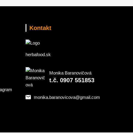
Kontakt
herbafood.sk
Monika Baranovičová
t.č. 0907 551853
monika.baranovicova@gmail.com