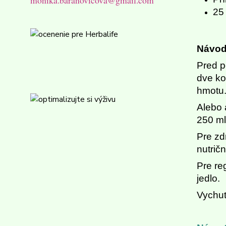
monika.baranovicova@gmail.com
25
Návod 
Pred p
dve ko
hmotu
Alebo 
250 ml
Pre zd
nutrič
Pre re
jedlo.
Vychut