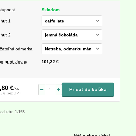
tupnosť
Skladom
chuť 1
chuť 2
žateľná odmerka
a pred zľavou
101,32 €
,80 €
/
ks
Pridať do košíka
63 €
bez DPH
roduktu:
1-153
Náš e-shop získal