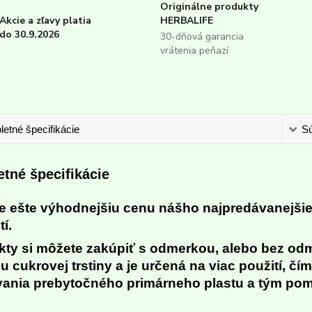
Originálne produkty
Akcie a zľavy platia
HERBALIFE
do 30.9.2026
30-dňová garancia
vrátenia peňazí
etné špecifikácie
Sú
tné špecifikácie
te ešte výhodnejšiu cenu nášho najpredávanejši
tí.
kty si môžete zakúpiť s odmerkou, alebo bez od
 cukrovej trstiny a je určená na viac použití, čí
vania prebytočného primárneho plastu a tým pom