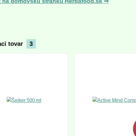
t na domovskú stránku Herbafood.sk ⇒
aci tovar
3