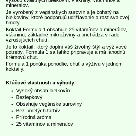
vysoko kvalitných bielkovín, vlákniny, vitamínov a
minerálov.
Je vyrobený z vegánskych surovín a je bohatý na
bielkoviny, ktoré podporujú udržiavanie a rast svalovej
hmoty.
Koktail Formula 1 obsahuje 25 vitamínov a minerálov,
vlákninu, základné mikroživiny a prichádza v rade
vzrušujúcich chutí.
Je to koktail, ktorý doplní váš životný štýl a výživové
potreby. Formula 1 sa ľahko pripravuje a má lahodnú
krémovú chuť.
Formula 1 ponúka pohodlie, chuť a výživu v jednom
koktaily.
Kľúčové vlastnosti a výhody:
Vysoký obsah bielkovín
Bezlepkový
Obsahuje vegánske suroviny
Bez umelých farbív
Prírodná aróma
25 vitamínov a minerálov