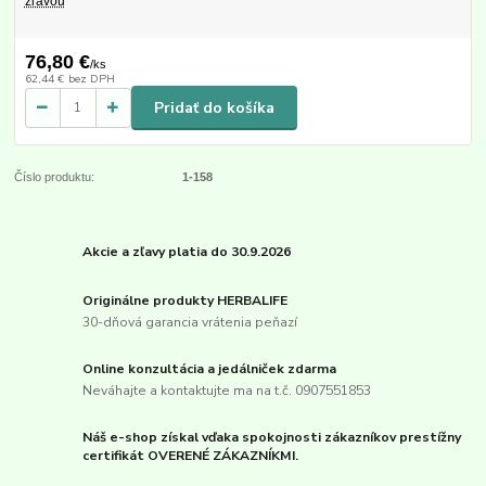
zľavou
76,80 €
/
ks
62,44 €
bez DPH
Pridať do košíka
Číslo produktu:
1-158
Akcie a zľavy platia do 30.9.2026
Originálne produkty HERBALIFE
30-dňová garancia vrátenia peňazí
Online konzultácia a jedálniček zdarma
Neváhajte a kontaktujte ma na t.č. 0907551853
Náš e-shop získal vďaka spokojnosti zákazníkov prestížny
certifikát OVERENÉ ZÁKAZNÍKMI.