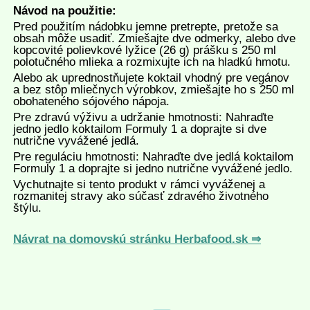
Návod na použitie:
Pred použitím nádobku jemne pretrepte, pretože sa
obsah môže usadiť. Zmiešajte dve odmerky, alebo dve
kopcovité polievkové lyžice (26 g) prášku s 250 ml
polotučného mlieka a rozmixujte ich na hladkú hmotu.
Alebo ak uprednostňujete koktail vhodný pre vegánov
a bez stôp mliečnych výrobkov, zmiešajte ho s 250 ml
obohateného sójového nápoja.
Pre zdravú výživu a udržanie hmotnosti: Nahraďte
jedno jedlo koktailom Formuly 1 a doprajte si dve
nutrične vyvážené jedlá.
Pre reguláciu hmotnosti: Nahraďte dve jedlá koktailom
Formuly 1 a doprajte si jedno nutrične vyvážené jedlo.
Vychutnajte si tento produkt v rámci vyváženej a
rozmanitej stravy ako súčasť zdravého životného
štýlu.
Návrat na domovskú stránku Herbafood.sk ⇒