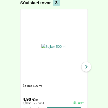
Súvisiaci tovar
3
Šejker 500 ml
Active Min
50,40 €
4,90 €
39,90 €
/
ks
/
k
Skladom
3,98 €
bez DPH
33,53 €
bez 