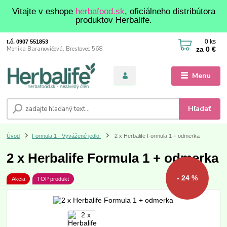
Vitajte v eshope
herbafood.sk
, oficiálneho distribútora
produktov Herbalife.
0
ks
t.č. 0907 551853
za
0 €
Monika Baranovičová, Brestovec 568
Menu
Hľadať
Úvod
Formula 1 - Vyvážené jedlo
2 x Herbalife Formula 1 + odmerka
2 x Herbalife Formula 1 + odmerka
- 24 %
Akcia
TOP produkt