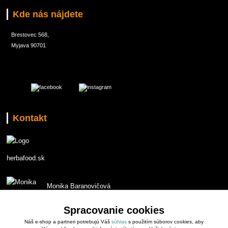
Kde nás nájdete
Brestovec 568,
Myjava 90701
Kontakt
herbafood.sk
Monika Baranovičová
t.č. 0907 551853
Spracovanie cookies
Náš e-shop a partneri potrebujú Váš
súhlas
s použitím súborov cookies, aby
monika.baranovicova@gmail.com