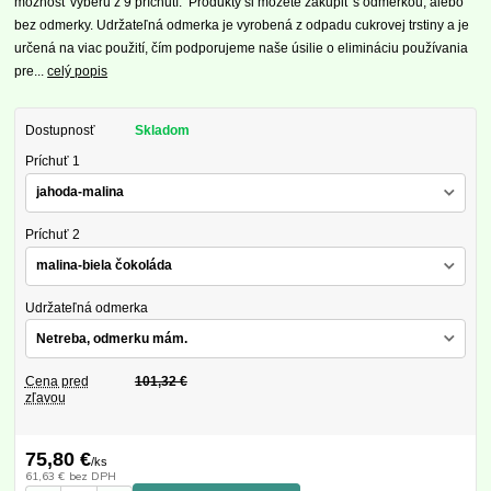
možnosť výberu z 9 príchutí. Produkty si môžete zakúpiť s odmerkou, alebo
bez odmerky. Udržateľná odmerka je vyrobená z odpadu cukrovej trstiny a je
určená na viac použití, čím podporujeme naše úsilie o elimináciu používania
pre...
celý popis
Dostupnosť
Skladom
Príchuť 1
Príchuť 2
Udržateľná odmerka
Cena pred
101,32 €
zľavou
75,80 €
/
ks
61,63 €
bez DPH