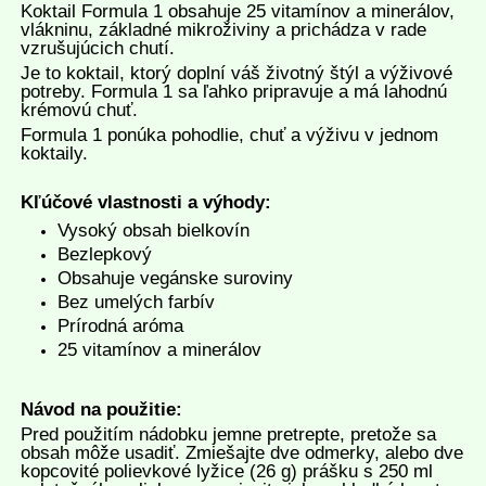
Koktail Formula 1 obsahuje 25 vitamínov a minerálov,
vlákninu, základné mikroživiny a prichádza v rade
vzrušujúcich chutí.
Je to koktail, ktorý doplní váš životný štýl a výživové
potreby. Formula 1 sa ľahko pripravuje a má lahodnú
krémovú chuť.
Formula 1 ponúka pohodlie, chuť a výživu v jednom
koktaily.
Kľúčové vlastnosti a výhody:
Vysoký obsah bielkovín
Bezlepkový
Obsahuje vegánske suroviny
Bez umelých farbív
Prírodná aróma
25 vitamínov a minerálov
Návod na použitie:
Pred použitím nádobku jemne pretrepte, pretože sa
obsah môže usadiť. Zmiešajte dve odmerky, alebo dve
kopcovité polievkové lyžice (26 g) prášku s 250 ml