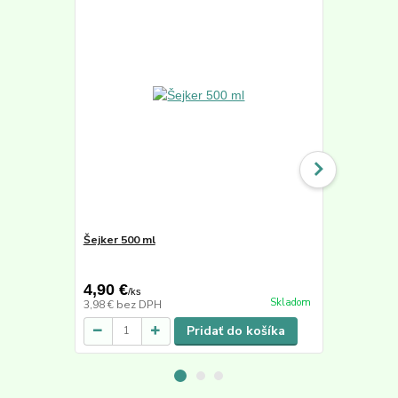
Šejker 500 ml
Active Min
50,40 €
4,90 €
39,90 €
/
ks
/
k
Skladom
3,98 €
bez DPH
33,53 €
bez 
Pridať do košíka