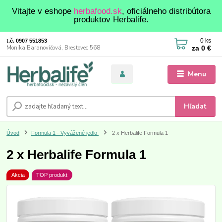
Vitajte v eshope
herbafood.sk
, oficiálneho distribútora
produktov Herbalife.
0
ks
t.č. 0907 551853
za
0 €
Monika Baranovičová, Brestovec 568
Menu
Hľadať
Úvod
Formula 1 - Vyvážené jedlo
2 x Herbalife Formula 1
2 x Herbalife Formula 1
Akcia
TOP produkt