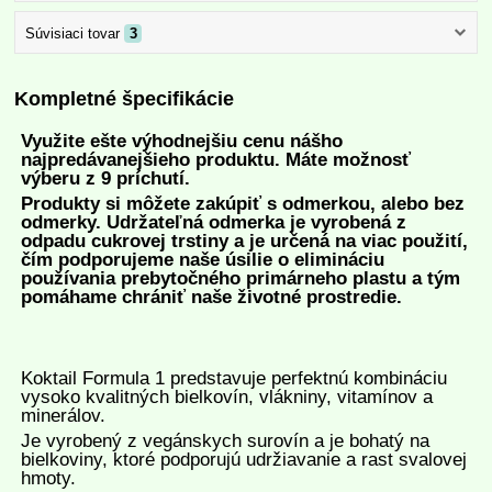
Súvisiaci tovar
3
Kompletné špecifikácie
Využite ešte výhodnejšiu cenu nášho
najpredávanejšieho produktu.
Máte možnosť
výberu z 9 príchutí.
Produkty si môžete zakúpiť s odmerkou, alebo bez
odmerky. Udržateľná odmerka je vyrobená z
odpadu cukrovej trstiny a je určená na viac použití,
čím podporujeme naše úsilie o elimináciu
používania prebytočného primárneho plastu a tým
pomáhame chrániť naše životné prostredie.
Koktail Formula 1 predstavuje perfektnú kombináciu
vysoko kvalitných bielkovín, vlákniny, vitamínov a
minerálov.
Je vyrobený z vegánskych surovín a je bohatý na
bielkoviny, ktoré podporujú udržiavanie a rast svalovej
hmoty.