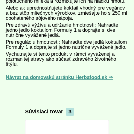
polotučného mlieka a rozmixujte ich na hladkú hmotu.
Alebo ak uprednostňujete koktail vhodný pre vegánov
a bez stôp mliečnych výrobkov, zmiešajte ho s 250 ml
obohateného sójového nápoja.
Pre zdravú výživu a udržanie hmotnosti: Nahraďte
jedno jedlo koktailom Formuly 1 a doprajte si dve
nutrične vyvážené jedlá.
Pre reguláciu hmotnosti: Nahraďte dve jedlá koktailom
Formuly 1 a doprajte si jedno nutrične vyvážené jedlo.
Vychutnajte si tento produkt v rámci vyváženej a
rozmanitej stravy ako súčasť zdravého životného
štýlu.
Návrat na domovskú stránku Herbafood.sk ⇒
Súvisiaci tovar
3