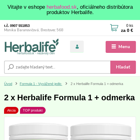
Vitajte v eshope
herbafood.sk
, oficiálneho distribútora
produktov Herbalife.
0
ks
t.č. 0907 551853
za
0 €
Monika Baranovičová, Brestovec 568
Menu
Hľadať
Úvod
Formula 1 - Vyvážené jedlo
2 x Herbalife Formula 1 + odmerka
2 x Herbalife Formula 1 + odmerka
Akcia
TOP produkt