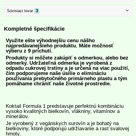
Súvisiaci tovar
3
Kompletné špecifikácie
Využite ešte výhodnejšiu cenu nášho
najpredávanejšieho produktu.
Máte možnosť
výberu z 9 príchutí.
Produkty si môžete zakúpiť s odmerkou, alebo bez
odmerky. Udržateľná odmerka je vyrobená z
odpadu cukrovej trstiny a je určená na viac použití,
čím podporujeme naše úsilie o elimináciu
používania prebytočného primárneho plastu a tým
pomáhame chrániť naše životné prostredie.
Koktail Formula 1 predstavuje perfektnú kombináciu
vysoko kvalitných bielkovín, vlákniny, vitamínov a
minerálov.
Je vyrobený z vegánskych surovín a je bohatý na
bielkoviny, ktoré podporujú udržiavanie a rast svalovej
hmoty.