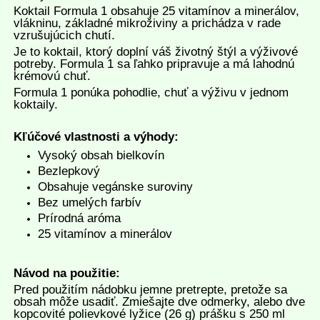
Koktail Formula 1 obsahuje 25 vitamínov a minerálov,
vlákninu, základné mikroživiny a prichádza v rade
vzrušujúcich chutí.
Je to koktail, ktorý doplní váš životný štýl a výživové
potreby. Formula 1 sa ľahko pripravuje a má lahodnú
krémovú chuť.
Formula 1 ponúka pohodlie, chuť a výživu v jednom
koktaily.
Kľúčové vlastnosti a výhody:
Vysoký obsah bielkovín
Bezlepkový
Obsahuje vegánske suroviny
Bez umelých farbív
Prírodná aróma
25 vitamínov a minerálov
Návod na použitie:
Pred použitím nádobku jemne pretrepte, pretože sa
obsah môže usadiť. Zmiešajte dve odmerky, alebo dve
kopcovité polievkové lyžice (26 g) prášku s 250 ml