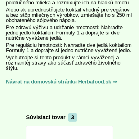
polotučného mlieka a rozmixujte ich na hladkú hmotu.
Alebo ak uprednostňujete koktail vhodný pre vegánov
a bez stôp mliečnych výrobkov, zmiešajte ho s 250 ml
obohateného sójového nápoja.
Pre zdravú výživu a udržanie hmotnosti: Nahraďte
jedno jedlo koktailom Formuly 1 a doprajte si dve
nutrične vyvážené jedlá.
Pre reguláciu hmotnosti: Nahraďte dve jedlá koktailom
Formuly 1 a doprajte si jedno nutrične vyvážené jedlo.
Vychutnajte si tento produkt v rámci vyváženej a
rozmanitej stravy ako súčasť zdravého životného
štýlu.
Návrat na domovskú stránku Herbafood.sk ⇒
Súvisiaci tovar
3