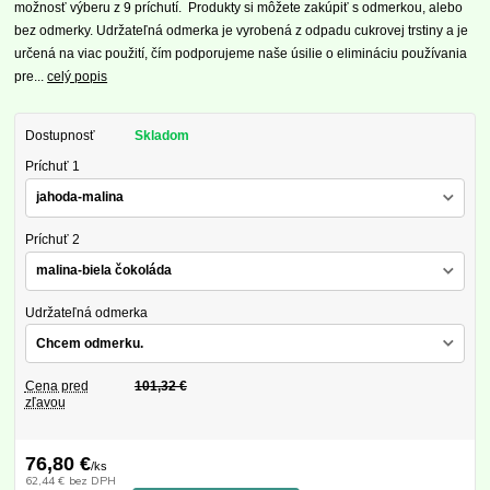
možnosť výberu z 9 príchutí. Produkty si môžete zakúpiť s odmerkou, alebo
bez odmerky. Udržateľná odmerka je vyrobená z odpadu cukrovej trstiny a je
určená na viac použití, čím podporujeme naše úsilie o elimináciu používania
pre...
celý popis
Dostupnosť
Skladom
Príchuť 1
Príchuť 2
Udržateľná odmerka
Cena pred
101,32 €
zľavou
76,80 €
/
ks
62,44 €
bez DPH