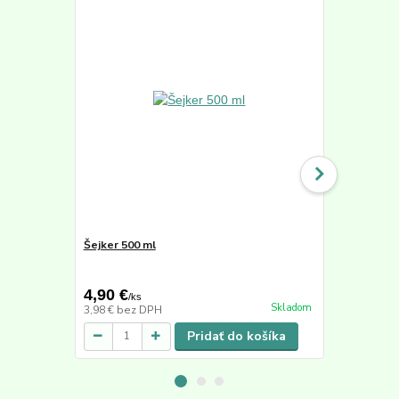
Šejker 500 ml
Active Min
50,40 €
4,90 €
39,90 €
/
ks
/
k
Skladom
3,98 €
bez DPH
33,53 €
bez 
Pridať do košíka