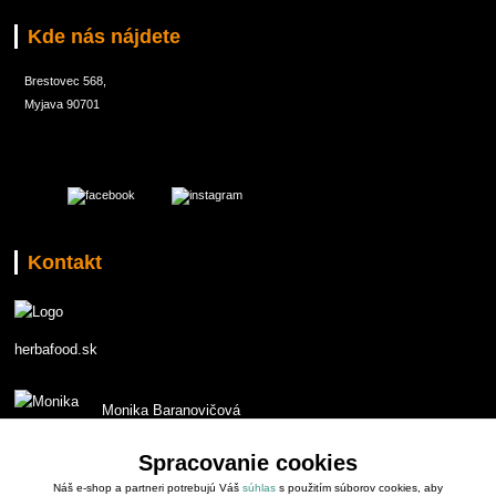
Kde nás nájdete
Brestovec 568,
Myjava 90701
Kontakt
herbafood.sk
Monika Baranovičová
t.č. 0907 551853
Spracovanie cookies
Náš e-shop a partneri potrebujú Váš
súhlas
s použitím súborov cookies, aby
monika.baranovicova@gmail.com