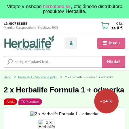
Vitajte v eshope
herbafood.sk
, oficiálneho distribútora
produktov Herbalife.
0
ks
t.č. 0907 551853
za
0 €
Monika Baranovičová, Brestovec 568
Menu
Hľadať
Úvod
Formula 1 - Vyvážené jedlo
2 x Herbalife Formula 1 + odmerka
2 x Herbalife Formula 1 + odmerka
- 24 %
Akcia
TOP produkt