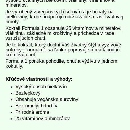
vysoko kvalitných bielkovín, vlákniny, vitamínov a
minerálov.
Je vyrobený z vegánskych surovín a je bohatý na
bielkoviny, ktoré podporujú udržiavanie a rast svalovej
hmoty.
Koktail Formula 1 obsahuje 25 vitamínov a minerálov,
vlákninu, základné mikroživiny a prichádza v rade
vzrušujúcich chutí.
Je to koktail, ktorý doplní váš životný štýl a výživové
potreby. Formula 1 sa ľahko pripravuje a má lahodnú
krémovú chuť.
Formula 1 ponúka pohodlie, chuť a výživu v jednom
koktaily.
Kľúčové vlastnosti a výhody:
Vysoký obsah bielkovín
Bezlepkový
Obsahuje vegánske suroviny
Bez umelých farbív
Prírodná aróma
25 vitamínov a minerálov