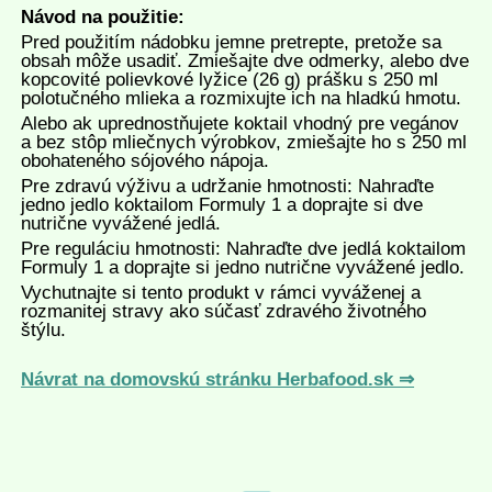
Návod na použitie:
Pred použitím nádobku jemne pretrepte, pretože sa
obsah môže usadiť. Zmiešajte dve odmerky, alebo dve
kopcovité polievkové lyžice (26 g) prášku s 250 ml
polotučného mlieka a rozmixujte ich na hladkú hmotu.
Alebo ak uprednostňujete koktail vhodný pre vegánov
a bez stôp mliečnych výrobkov, zmiešajte ho s 250 ml
obohateného sójového nápoja.
Pre zdravú výživu a udržanie hmotnosti: Nahraďte
jedno jedlo koktailom Formuly 1 a doprajte si dve
nutrične vyvážené jedlá.
Pre reguláciu hmotnosti: Nahraďte dve jedlá koktailom
Formuly 1 a doprajte si jedno nutrične vyvážené jedlo.
Vychutnajte si tento produkt v rámci vyváženej a
rozmanitej stravy ako súčasť zdravého životného
štýlu.
Návrat na domovskú stránku Herbafood.sk ⇒