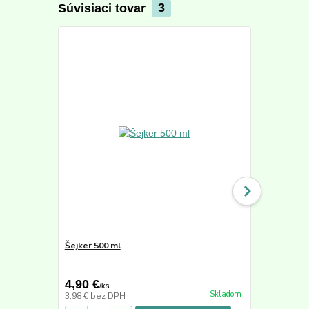
Súvisiaci tovar
3
Šejker 500 ml
Active Min
50,40 €
4,90 €
39,90 €
/
ks
/
k
Skladom
3,98 €
bez DPH
33,53 €
bez 