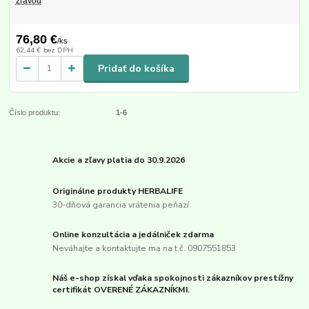
zľavou
76,80 €
/
ks
62,44 €
bez DPH
Pridať do košíka
Číslo produktu:
1-6
Akcie a zľavy platia do 30.9.2026
Originálne produkty HERBALIFE
30-dňová garancia vrátenia peňazí
Online konzultácia a jedálniček zdarma
Neváhajte a kontaktujte ma na t.č. 0907551853
Náš e-shop získal vďaka spokojnosti zákazníkov prestížny
certifikát OVERENÉ ZÁKAZNÍKMI.