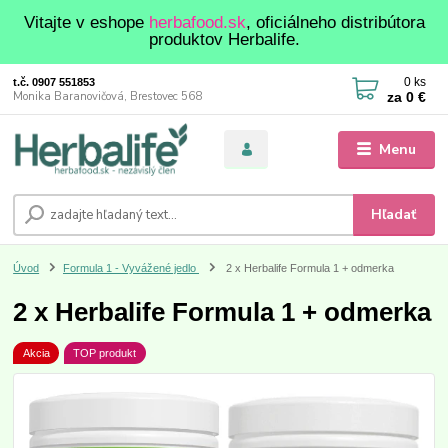
Vitajte v eshope
herbafood.sk
, oficiálneho distribútora
produktov Herbalife.
0
ks
t.č. 0907 551853
za
0 €
Monika Baranovičová, Brestovec 568
Menu
Hľadať
Úvod
Formula 1 - Vyvážené jedlo
2 x Herbalife Formula 1 + odmerka
2 x Herbalife Formula 1 + odmerka
Akcia
TOP produkt