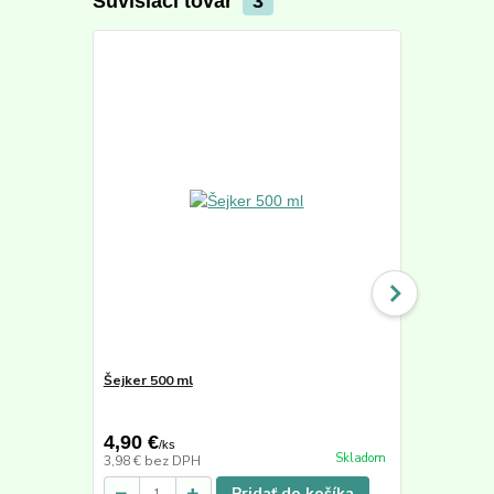
Súvisiaci tovar
3
Šejker 500 ml
Active Min
50,40 €
4,90 €
39,90 €
/
ks
/
k
Skladom
3,98 €
bez DPH
33,53 €
bez 
Pridať do košíka