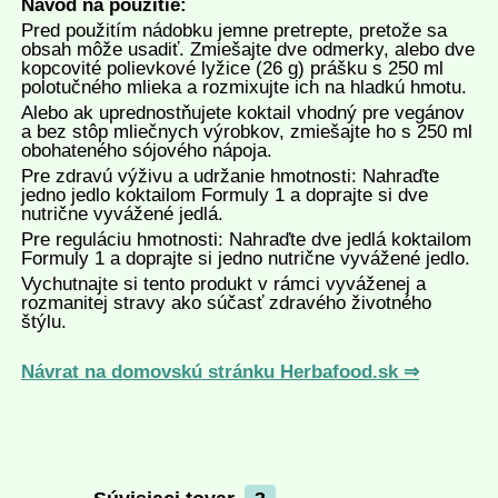
Návod na použitie:
Pred použitím nádobku jemne pretrepte, pretože sa
obsah môže usadiť. Zmiešajte dve odmerky, alebo dve
kopcovité polievkové lyžice (26 g) prášku s 250 ml
polotučného mlieka a rozmixujte ich na hladkú hmotu.
Alebo ak uprednostňujete koktail vhodný pre vegánov
a bez stôp mliečnych výrobkov, zmiešajte ho s 250 ml
obohateného sójového nápoja.
Pre zdravú výživu a udržanie hmotnosti: Nahraďte
jedno jedlo koktailom Formuly 1 a doprajte si dve
nutrične vyvážené jedlá.
Pre reguláciu hmotnosti: Nahraďte dve jedlá koktailom
Formuly 1 a doprajte si jedno nutrične vyvážené jedlo.
Vychutnajte si tento produkt v rámci vyváženej a
rozmanitej stravy ako súčasť zdravého životného
štýlu.
Návrat na domovskú stránku Herbafood.sk ⇒