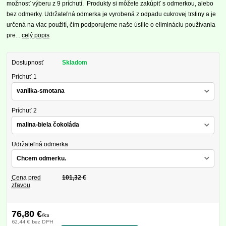
možnosť výberu z 9 príchutí. Produkty si môžete zakúpiť s odmerkou, alebo
bez odmerky. Udržateľná odmerka je vyrobená z odpadu cukrovej trstiny a je
určená na viac použití, čím podporujeme naše úsilie o elimináciu používania
pre...
celý popis
Dostupnosť
Skladom
Príchuť 1
Príchuť 2
Udržateľná odmerka
Cena pred
101,32 €
zľavou
76,80 €
/
ks
62,44 €
bez DPH