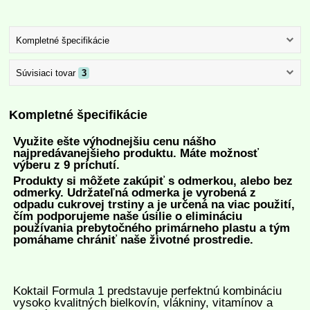
Kompletné špecifikácie
Súvisiaci tovar
3
Kompletné špecifikácie
Využite ešte výhodnejšiu cenu nášho
najpredávanejšieho produktu.
Máte možnosť
výberu z 9 príchutí.
Produkty si môžete zakúpiť s odmerkou, alebo bez
odmerky. Udržateľná odmerka je vyrobená z
odpadu cukrovej trstiny a je určená na viac použití,
čím podporujeme naše úsilie o elimináciu
používania prebytočného primárneho plastu a tým
pomáhame chrániť naše životné prostredie.
Koktail Formula 1 predstavuje perfektnú kombináciu
vysoko kvalitných bielkovín, vlákniny, vitamínov a