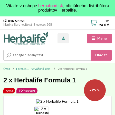
Vitajte v eshope
herbafood.sk
, oficiálneho distribútora
produktov Herbalife.
0
ks
t.č. 0907 551853
za
0 €
Monika Baranovičová, Brestovec 568
Menu
Hľadať
Úvod
Formula 1 - Vyvážené jedlo
2 x Herbalife Formula 1
2 x Herbalife Formula 1
- 25 %
Akcia
TOP produkt