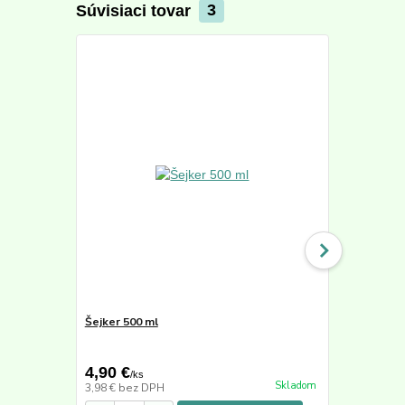
Súvisiaci tovar
3
Šejker 500 ml
Active Min
50,40 €
4,90 €
39,90 €
/
ks
/
k
Skladom
3,98 €
bez DPH
33,53 €
bez 