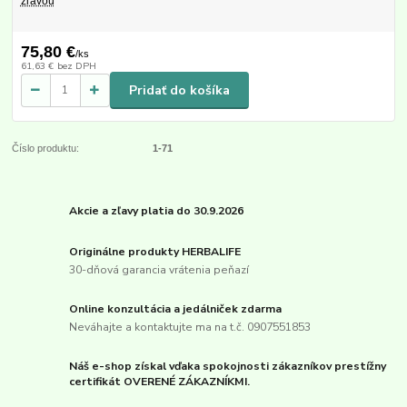
zľavou
75,80 €
/
ks
61,63 €
bez DPH
Pridať do košíka
Číslo produktu:
1-71
Akcie a zľavy platia do 30.9.2026
Originálne produkty HERBALIFE
30-dňová garancia vrátenia peňazí
Online konzultácia a jedálniček zdarma
Neváhajte a kontaktujte ma na t.č. 0907551853
Náš e-shop získal vďaka spokojnosti zákazníkov prestížny
certifikát OVERENÉ ZÁKAZNÍKMI.