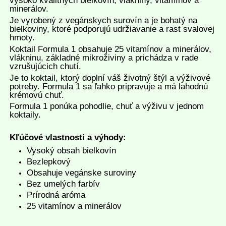
vysoko kvalitných bielkovín, vlákniny, vitamínov a
minerálov.
Je vyrobený z vegánskych surovín a je bohatý na
bielkoviny, ktoré podporujú udržiavanie a rast svalovej
hmoty.
Koktail Formula 1 obsahuje 25 vitamínov a minerálov,
vlákninu, základné mikroživiny a prichádza v rade
vzrušujúcich chutí.
Je to koktail, ktorý doplní váš životný štýl a výživové
potreby. Formula 1 sa ľahko pripravuje a má lahodnú
krémovú chuť.
Formula 1 ponúka pohodlie, chuť a výživu v jednom
koktaily.
Kľúčové vlastnosti a výhody:
Vysoký obsah bielkovín
Bezlepkový
Obsahuje vegánske suroviny
Bez umelých farbív
Prírodná aróma
25 vitamínov a minerálov