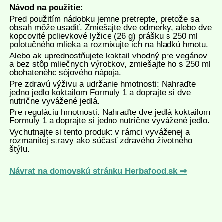
Návod na použitie:
Pred použitím nádobku jemne pretrepte, pretože sa
obsah môže usadiť. Zmiešajte dve odmerky, alebo dve
kopcovité polievkové lyžice (26 g) prášku s 250 ml
polotučného mlieka a rozmixujte ich na hladkú hmotu.
Alebo ak uprednostňujete koktail vhodný pre vegánov
a bez stôp mliečnych výrobkov, zmiešajte ho s 250 ml
obohateného sójového nápoja.
Pre zdravú výživu a udržanie hmotnosti: Nahraďte
jedno jedlo koktailom Formuly 1 a doprajte si dve
nutrične vyvážené jedlá.
Pre reguláciu hmotnosti: Nahraďte dve jedlá koktailom
Formuly 1 a doprajte si jedno nutrične vyvážené jedlo.
Vychutnajte si tento produkt v rámci vyváženej a
rozmanitej stravy ako súčasť zdravého životného
štýlu.
Návrat na domovskú stránku Herbafood.sk ⇒