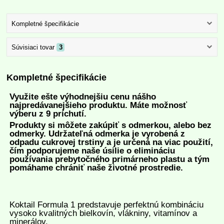
Kompletné špecifikácie
Súvisiaci tovar
3
Kompletné špecifikácie
Využite ešte výhodnejšiu cenu nášho
najpredávanejšieho produktu.
Máte možnosť
výberu z 9 príchutí.
Produkty si môžete zakúpiť s odmerkou, alebo bez
odmerky. Udržateľná odmerka je vyrobená z
odpadu cukrovej trstiny a je určená na viac použití,
čím podporujeme naše úsilie o elimináciu
používania prebytočného primárneho plastu a tým
pomáhame chrániť naše životné prostredie.
Koktail Formula 1 predstavuje perfektnú kombináciu
vysoko kvalitných bielkovín, vlákniny, vitamínov a
minerálov.