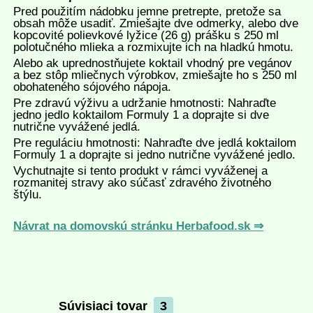
Pred použitím nádobku jemne pretrepte, pretože sa
obsah môže usadiť. Zmiešajte dve odmerky, alebo dve
kopcovité polievkové lyžice (26 g) prášku s 250 ml
polotučného mlieka a rozmixujte ich na hladkú hmotu.
Alebo ak uprednostňujete koktail vhodný pre vegánov
a bez stôp mliečnych výrobkov, zmiešajte ho s 250 ml
obohateného sójového nápoja.
Pre zdravú výživu a udržanie hmotnosti: Nahraďte
jedno jedlo koktailom Formuly 1 a doprajte si dve
nutrične vyvážené jedlá.
Pre reguláciu hmotnosti: Nahraďte dve jedlá koktailom
Formuly 1 a doprajte si jedno nutrične vyvážené jedlo.
Vychutnajte si tento produkt v rámci vyváženej a
rozmanitej stravy ako súčasť zdravého životného
štýlu.
Návrat na domovskú stránku Herbafood.sk ⇒
Súvisiaci tovar
3