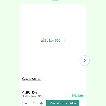
Šejker 500 ml
Active Min
50,40 €
4,90 €
39,90 €
/
ks
/
k
Skladom
3,98 €
bez DPH
33,53 €
bez 
Pridať do košíka