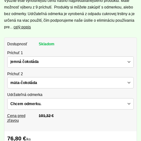
Využite ešte výhodnejšiu cenu nášho najpredávanejšieho produktu. Máte
možnosť výberu z 9 príchutí. Produkty si môžete zakúpiť s odmerkou, alebo
bez odmerky. Udržateľná odmerka je vyrobená z odpadu cukrovej trstiny a je
určená na viac použití, čím podporujeme naše úsilie o elimináciu používania
pre...
celý popis
Dostupnosť
Skladom
Príchuť 1
Príchuť 2
Udržateľná odmerka
Cena pred
101,32 €
zľavou
76,80 €
/
ks