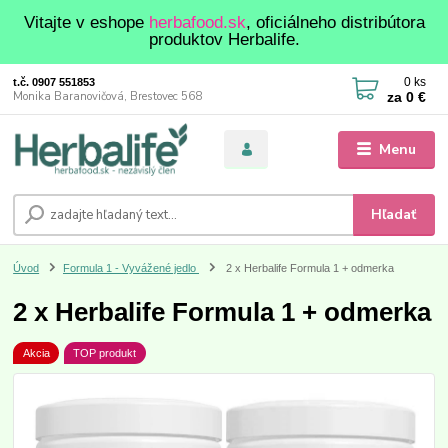
Vitajte v eshope
herbafood.sk
, oficiálneho distribútora
produktov Herbalife.
0
ks
t.č. 0907 551853
za
0 €
Monika Baranovičová, Brestovec 568
Menu
Hľadať
Úvod
Formula 1 - Vyvážené jedlo
2 x Herbalife Formula 1 + odmerka
2 x Herbalife Formula 1 + odmerka
Akcia
TOP produkt