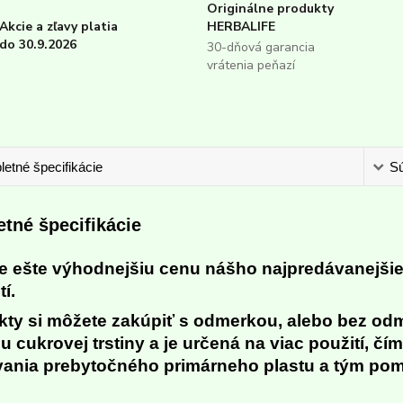
Originálne produkty
Akcie a zľavy platia
HERBALIFE
do 30.9.2026
30-dňová garancia
vrátenia peňazí
etné špecifikácie
Sú
tné špecifikácie
te ešte výhodnejšiu cenu nášho najpredávanejši
tí.
kty si môžete zakúpiť s odmerkou, alebo bez od
 cukrovej trstiny a je určená na viac použití, čí
vania prebytočného primárneho plastu a tým pom