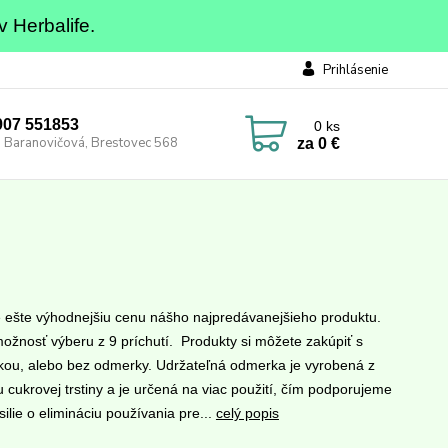
v Herbalife.
Prihlásenie
0907 551853
0
ks
 Baranovičová, Brestovec 568
za
0 €
e ešte výhodnejšiu cenu nášho najpredávanejšieho produktu.
ožnosť výberu z 9 príchutí. Produkty si môžete zakúpiť s
ou, alebo bez odmerky. Udržateľná odmerka je vyrobená z
 cukrovej trstiny a je určená na viac použití, čím podporujeme
ilie o elimináciu používania pre...
celý popis