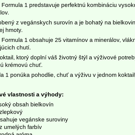
l Formula 1 predstavuje perfektnú kombináciu vysoko 
lov.
obený z vegánskych surovín a je bohatý na bielkoviny
ej hmoty.
l Formula 1 obsahuje 25 vitamínov a minerálov, vlák
júcich chutí.
koktail, ktorý doplní váš životný štýl a výživové potr
ú krémovú chuť.
a 1 ponúka pohodlie, chuť a výživu v jednom koktail
é vlastnosti a výhody:
soký obsah bielkovín
zlepkový
sahuje vegánske suroviny
z umelých farbív
írodná aróma