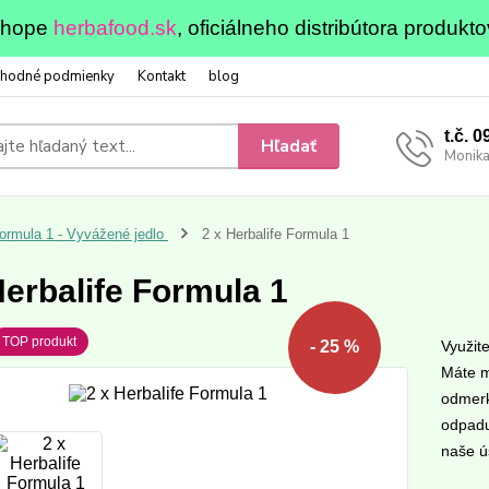
eshope
herbafood.sk
, oficiálneho distribútora produkto
hodné podmienky
Kontakt
blog
t.č. 
Hľadať
Monika
ormula 1 - Vyvážené jedlo
2 x Herbalife Formula 1
Herbalife Formula 1
TOP produkt
Využit
- 25 %
Máte m
odmerk
odpadu
naše ús