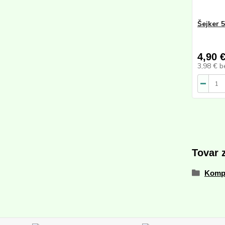
Šejker 
4,90 
3,98 €
b
Tovar 
Komp