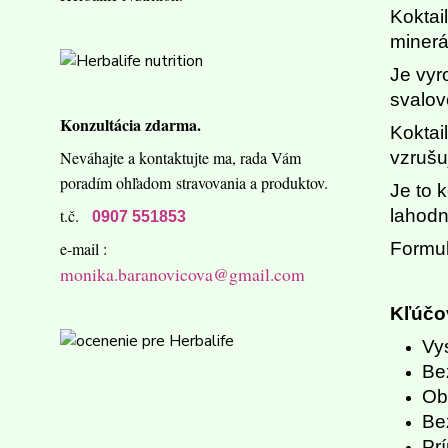
Koktai
minerá
Je vyr
svalov
Konzultácia zdarma.
Koktai
vzrušu
Neváhajte a kontaktujte ma,
rada Vám
poradím ohľadom
stravovania a produktov.
Je to 
lahodn
t.č.
0907 551853
Formul
e-mail :
monika.baranovicova@gmail.com
Kľúčov
Vy
Be
Ob
Be
Pr