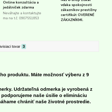
Online konzultácia a
vďaka spokojnosti
jedálniček zdarma
zákazníkov prestížny
Neváhajte a kontaktujte
certifikát OVERENÉ
ma na t.č. 0907551853
ZÁKAZNÍKMI.
visiaci tovar
3
eho produktu.
Máte možnosť výberu z 9
merky. Udržateľná odmerka je vyrobená z
m podporujeme naše úsilie o elimináciu
áhame chrániť naše životné prostredie.