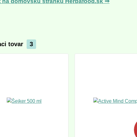
t na domovskú stránku Herbafood.sk ⇒
aci tovar
3