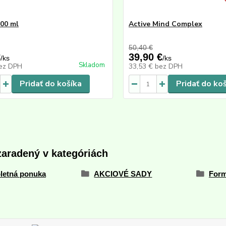
500 ml
Active Mind Complex
50,40 €
€
39,90 €
/
ks
/
ks
Skladom
ez DPH
33,53 €
bez DPH
Pridať do košíka
Pridať do ko
zaradený v kategóriách
letná ponuka
AKCIOVÉ SADY
Form