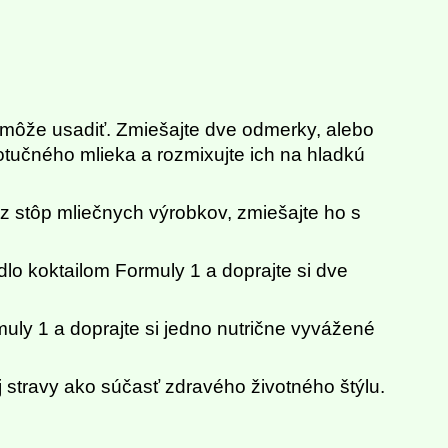
 môže usadiť. Zmiešajte dve odmerky, alebo
otučného mlieka a rozmixujte ich na hladkú
z stôp mliečnych výrobkov, zmiešajte ho s
lo koktailom Formuly 1 a doprajte si dve
uly 1 a doprajte si jedno nutrične vyvážené
j stravy ako súčasť zdravého životného štýlu.