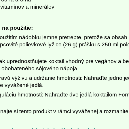
 vitamínov a minerálov
na použitie:
oužitím nádobku jemne pretrepte, pretože sa obsah
pcovité polievkové lyžice (26 g) prášku s 250 ml pol
.
ak uprednostňujete koktail vhodný pre vegánov a be
 obohateného sójového nápoja.
ravú výživu a udržanie hmotnosti: Nahraďte jedno jed
ne vyvážené jedlá.
guláciu hmotnosti: Nahraďte dve jedlá koktailom Form
najte si tento produkt v rámci vyváženej a rozmanite