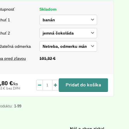
tupnosť
Skladom
chuť 1
chuť 2
žateľná odmerka
a pred zľavou
101,32 €
,80 €
/
ks
Pridať do košíka
63 €
bez DPH
roduktu:
1-99
Náš e-shop získal