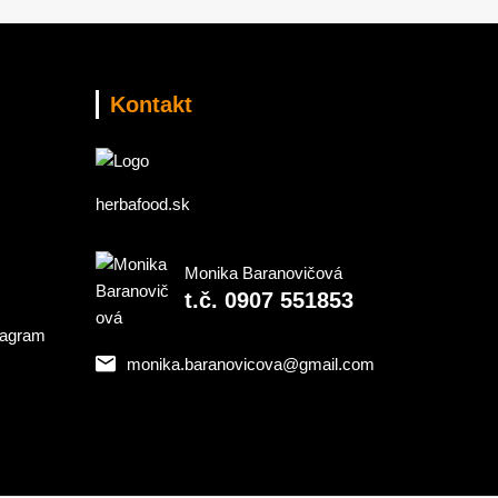
Kontakt
herbafood.sk
Monika Baranovičová
t.č. 0907 551853
monika.baranovicova@gmail.com