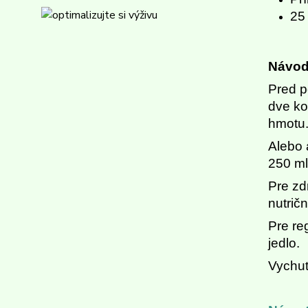
25
Návod 
Pred p
dve ko
hmotu
Alebo 
250 ml
Pre zd
nutrič
Pre re
jedlo.
Vychut