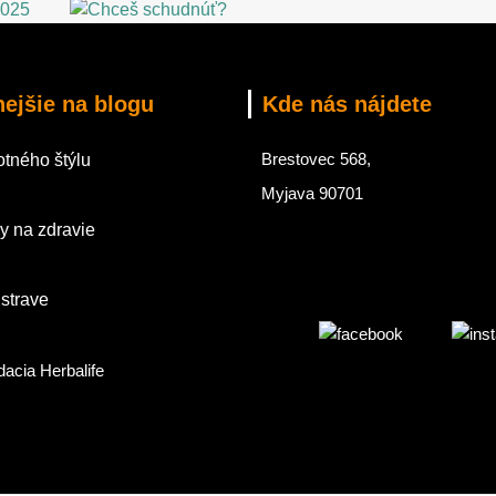
nejšie na blogu
Kde nás nájdete
Brestovec 568,
tného štýlu
Myjava 90701
y na zdravie
 strave