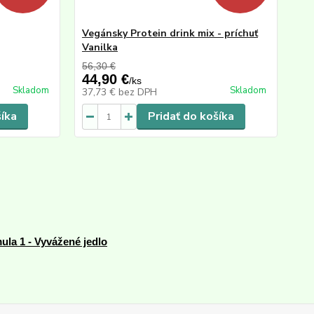
Vegánsky Protein drink mix - príchuť
Vanilka
56,30 €
44,90 €
/
ks
Skladom
Skladom
37,73 €
bez DPH
šíka
Pridať do košíka
ula 1 - Vyvážené jedlo