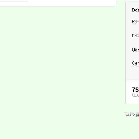
Dos
Prí
Prí
Udr
Cen
75
61,
Číslo p