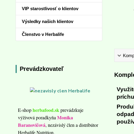
VIP starostlivosť o klientov
Výsledky našich klientov
Členstvo v Herbalife
Kompl
Prevádzkovateľ
Komple
Využi
príchu
Produ
herbafood.sk
E-shop
prevádzkuje
odpadu
Monika
výživová poradkyňa
použí
Baranovičová
, nezávislý člen a distribútor
Herbalife Nutrition.