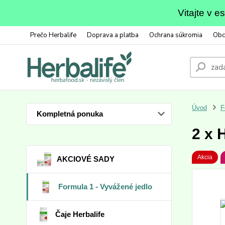
Vitajte v 
Prečo Herbalife
Doprava a platba
Ochrana súkromia
Obc
Úvod
F
Kompletná ponuka
2 x 
Akcia
AKCIOVÉ SADY
Formula 1 - Vyvážené jedlo
Čaje Herbalife