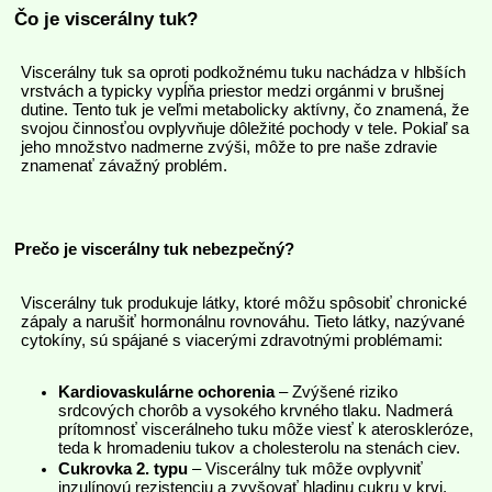
Čo je viscerálny tuk?
Viscerálny tuk sa oproti podkožnému tuku nachádza v hlbších
vrstvách a typicky vypĺňa priestor medzi orgánmi v brušnej
dutine. Tento tuk je veľmi metabolicky aktívny, čo znamená, že
svojou činnosťou ovplyvňuje dôležité pochody v tele. Pokiaľ sa
jeho množstvo nadmerne zvýši, môže to pre naše zdravie
znamenať závažný problém.
Prečo je viscerálny tuk nebezpečný?
Viscerálny tuk produkuje látky, ktoré môžu spôsobiť chronické
zápaly a narušiť hormonálnu rovnováhu. Tieto látky, nazývané
cytokíny, sú spájané s viacerými zdravotnými problémami:
Kardiovaskulárne ochorenia
– Zvýšené riziko
srdcových chorôb a vysokého krvného tlaku. Nadmerá
prítomnosť viscerálneho tuku môže viesť k ateroskleróze,
teda k hromadeniu tukov a cholesterolu na stenách ciev.
Cukrovka 2. typu
– Viscerálny tuk môže ovplyvniť
inzulínovú rezistenciu a zvyšovať hladinu cukru v krvi.