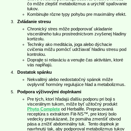
čo môže zlepšiť metabolizmus a urýchliť spaľovanie
tukov.
Kombinujte rôzne typy pohybu pre maximálny efekt.
Zvládanie stresu
Chronický stres môže podporovať ukladaníe
viscerálneho tuku prostredníctvom zvyšenej hladiny
kortizolu.
Techniky ako meditácia, joga alebo dýchacie
cvičenia môžu pomôcť udržiavať hladinu stresu pod
kontrolou.
Doprajte si relaxáciu a venujte čas aktivitám, ktoré
vás napĺňajú.
Dostatok spánku
Nekvalitný alebo nedostatočný spánok môže
ovplyvniť hormóny regulujúce hlad a metabolizmus.
Podpora výživovými doplnkami
Pre tých, ktorí hľadajú ďalšiu podporu pri boji s
viscerálnym tukom, môže byť užitočný produkt
Phyto Complete
od Herbalife. Prepracovaná
receptúra s extraktom Fiit-NS™, pre ktorý bolo
vedecky preukázané, že pomáha zmenšiť obvod
pása a znížiť abdominálny tuk. Tento doplnok je
navrhnutý tak, aby podporoval metabolizmus tukov