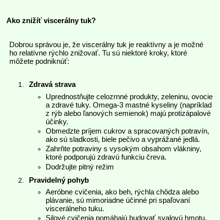
Ako znižíť viscerálny tuk?
Dobrou správou je, že viscerálny tuk je reaktívny a je možné
ho relatívne rýchlo znižovať. Tu sú niektoré kroky, ktoré
môžete podniknúť:
Zdravá strava
Uprednostňujte celozrnné produkty, zeleninu, ovocie
a zdravé tuky. Omega-3 mastné kyseliny (napríklad
z rýb alebo ľanových semienok) majú protizápalové
účinky.
Obmedzte príjem cukrov a spracovaných potravín,
ako sú sladkosti, biele pečivo a vyprážané jedlá.
Zahrňte potraviny s vysokým obsahom vlákniny,
ktoré podporujú zdravú funkciu čreva.
Dodržujte pitný režim
Pravidelný pohyb
Aeróbne cvičenia, ako beh, rýchla chôdza alebo
plávanie, sú mimoriadne účinné pri spaľovaní
viscerálneho tuku.
Silové cvičenia pomáhajú budovať svalovú hmotu,