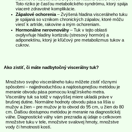
Toto riziko je časťou metabolického syndrómu, ktorý spája
viaceré zdravotné komplikácie.
Zápalové ochorenia
– Zvýšená hladina viscerálneho tuku
je spájaná so vznikom chronických zápalov, ktoré môžu
viesť k artríde, rakovine a iným ochoreniam.
Hormonálne nerovnováhy
– Tuk v tejto oblasti
ovplyvňuje hladiny kortizolu (stresový hormón) a
adiponektínu, ktorý je kľúčový pre metabolizmus tukov a
cukrov.
Ako zistiť, či máte nadbytočný viscerálny tuk?
Množstvo svojho viscerálneho tuku môžete zistiť rôznymi
spôsobmi – najjednoduchšou a najdostupnejšou metódou je
meranie obvodu pása pomocou krajčírskeho metra.
Viscerálny tuk sa totiž v najvyššej miere ukladá práve v
brušnej dutine. Normálne hodnoty obvodu pása sa líšia u
mužov a žien – pre mužov je to obvod do 95 cm, u žien do 80
cm. Ďalšou dostupnou metódou je meranie na diagnostickéj
váhe. Diagnostické váhy vám prezradia aj údaje o celkovom
množstve
tuku v tele, množstve svalovej hmoty, množstve
vody či hmotnosti kostí.