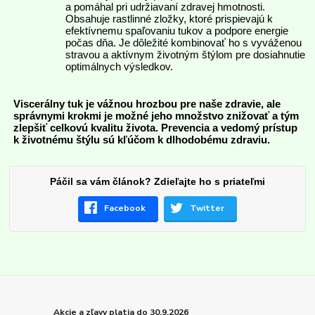
a pomáhal pri udržiavaní zdravej hmotnosti.
Obsahuje rastlinné zložky, ktoré prispievajú k
efektívnemu spaľovaniu tukov a podpore energie
počas dňa. Je dôležité kombinovať ho s vyváženou
stravou a aktívnym životným štýlom pre dosiahnutie
optimálnych výsledkov.
Viscerálny tuk je vážnou hrozbou pre naše zdravie, ale
správnymi krokmi je možné jeho množstvo znižovať a tým
zlepšiť celkovú kvalitu života. Prevencia a vedomý prístup
k životnému štýlu sú kľúčom k dlhodobému zdraviu.
Páčil sa vám článok? Zdieľajte ho s priateľmi
Facebook
Twitter
Akcie a zľavy platia do 30.9.2026