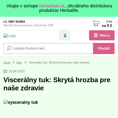
Vitajte v eshope
herbafood.sk
, oficiálneho distribútora
produktov Herbalife.
0
ks
t.č. 0907 551853
za
0 €
Monika Baranovičová, Brestovec 568
Menu
Hľadať
Úvod
blog
Viscerálny tuk: Skrytá hrozba pre naše zdravie
16
.
09
.
2025
Viscerálny tuk: Skrytá hrozba pre
naše zdravie