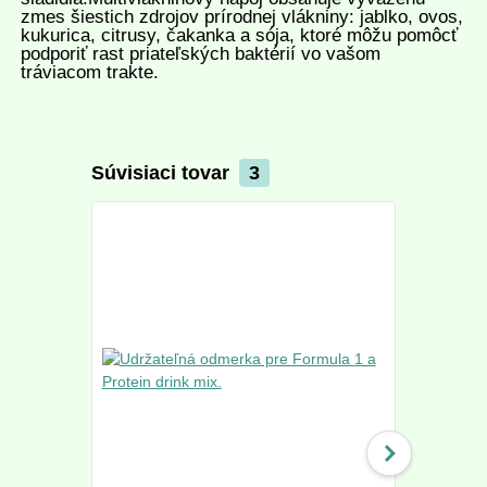
zmes šiestich zdrojov prírodnej vlákniny: jablko, ovos,
kukurica, citrusy, čakanka a sója, ktoré môžu pomôcť
podporiť rast priateľských baktérií vo vašom
tráviacom trakte.
Súvisiaci tovar
3