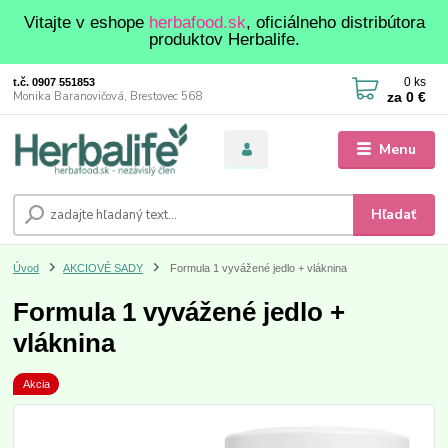
Vitajte v eshope
herbafood.sk
, oficiálneho distribútora
produktov Herbalife.
0
ks
t.č. 0907 551853
za
0 €
Monika Baranovičová, Brestovec 568
Menu
Hľadať
Úvod
AKCIOVÉ SADY
Formula 1 vyvážené jedlo + vláknina
Formula 1 vyvážené jedlo +
vláknina
Akcia