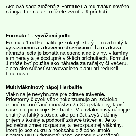
Akciová sada zložená z Formule1 a multivlákninového
nápoja. Formulu si môžete zvoliť z 9 príchutí.
Formula 1 - vyvážené jedlo
Formula 1 od Herbalife je koktejl, ktorý je navrhnutý k
vyváženému a zdravému stravovaniu. Táto zdravá
náhrada jedla je bohatá na esenciálne živiny, vitamíny
a minerály a je dostupná v 9-tich príchutiach. Formula
1 môže byť použitá ako náhrada za raňajky či večeru,
alebo ako súčasť stravovacieho plánu pri redukcii
hmotnosti.
Multivlákninový nápoj Herbalife
Vláknina je nevyhnutná pre zdravé trávenie.
Priemerný človek však nekonzumuje ani zďaleka
denné odporúčané množstvo 25-30 g vlákniny, ktoré
naše telo potrebuje. Herbalife Multivlákninový nápoj je
chutný a ľahký spôsob, ako pomôcť zvýšiť denný
príjem vlákniny a podporiť zdravé trávenie. Je to
jedinečná zmes rozpustnej a nerozpustnej vlákniny,
ktorá je bez cukru a neobsahuje žiadne umelé
sladidlá.Multivlákninový nápoj obsahuje vyváženú