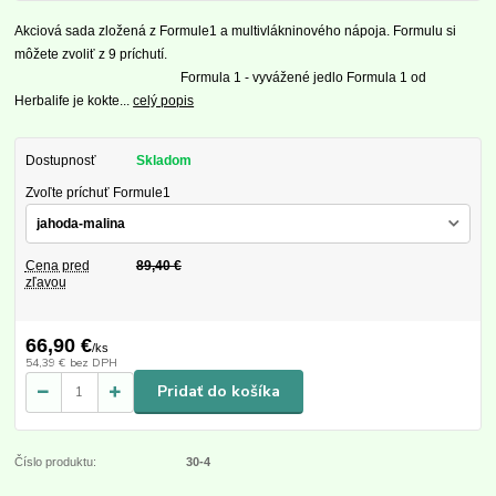
Akciová sada zložená z Formule1 a multivlákninového nápoja. Formulu si
môžete zvoliť z 9 príchutí.
Formula 1 - vyvážené jedlo Formula 1 od
Herbalife je kokte...
celý popis
Dostupnosť
Skladom
Zvoľte príchuť Formule1
Cena pred
89,40 €
zľavou
66,90 €
/
ks
54,39 €
bez DPH
Pridať do košíka
Číslo produktu:
30-4