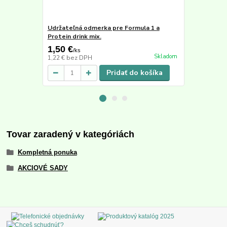
Udržateľná odmerka pre Formula 1 a
Šejker 500 
Protein drink mix.
1,50 €
4,90 €
/
ks
/
ks
Skladom
1,22 €
bez DPH
3,98 €
bez D
Pridať do košíka
Tovar zaradený v kategóriách
Kompletná ponuka
AKCIOVÉ SADY