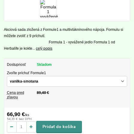
Akciová sada zložená z Formule1 a multivlákninového nápoja. Formulu si
môžete zvoliť z 9 príchutí.
Formula 1 - vyvážené jedlo Formula 1 od
Herbalife je kokte...
celý popis
Dostupnosť
Skladom
Zvoľte príchuť Formule1
Cena pred
89,40 €
zľavou
66,90 €
/
ks
54,39 €
bez DPH
Pridať do košíka