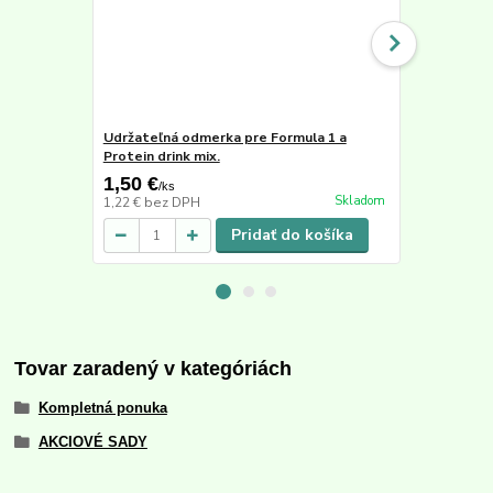
Udržateľná odmerka pre Formula 1 a
Šejker 500 
Protein drink mix.
1,50 €
4,90 €
/
ks
/
ks
Skladom
1,22 €
bez DPH
3,98 €
bez D
Pridať do košíka
Tovar zaradený v kategóriách
Kompletná ponuka
AKCIOVÉ SADY