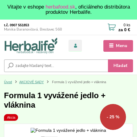
Vitajte v eshope
herbafood.sk
, oficiálneho distribútora
produktov Herbalife.
0
ks
t.č. 0907 551853
za
0 €
Monika Baranovičová, Brestovec 568
Menu
Hľadať
Úvod
AKCIOVÉ SADY
Formula 1 vyvážené jedlo + vláknina
Formula 1 vyvážené jedlo +
vláknina
- 25 %
Akcia