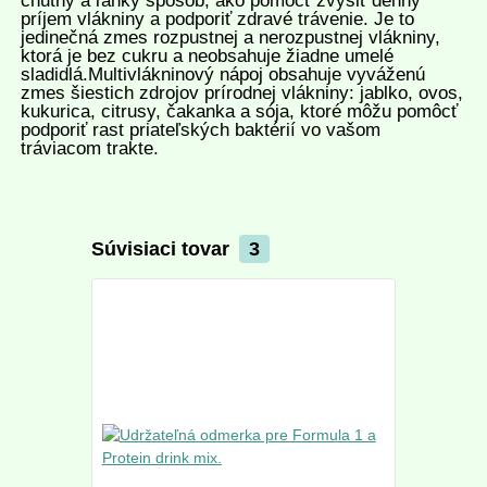
chutný a ľahký spôsob, ako pomôcť zvýšiť denný
príjem vlákniny a podporiť zdravé trávenie. Je to
jedinečná zmes rozpustnej a nerozpustnej vlákniny,
ktorá je bez cukru a neobsahuje žiadne umelé
sladidlá.Multivlákninový nápoj obsahuje vyváženú
zmes šiestich zdrojov prírodnej vlákniny: jablko, ovos,
kukurica, citrusy, čakanka a sója, ktoré môžu pomôcť
podporiť rast priateľských baktérií vo vašom
tráviacom trakte.
Súvisiaci tovar
3