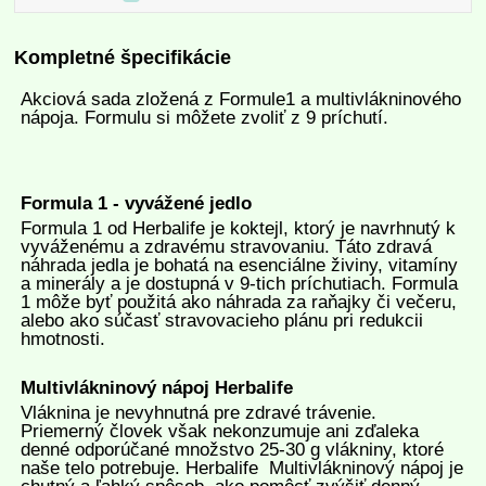
Kompletné špecifikácie
Akciová sada zložená z Formule1 a multivlákninového
nápoja. Formulu si môžete zvoliť z 9 príchutí.
Formula 1 - vyvážené jedlo
Formula 1 od Herbalife je koktejl, ktorý je navrhnutý k
vyváženému a zdravému stravovaniu. Táto zdravá
náhrada jedla je bohatá na esenciálne živiny, vitamíny
a minerály a je dostupná v 9-tich príchutiach. Formula
1 môže byť použitá ako náhrada za raňajky či večeru,
alebo ako súčasť stravovacieho plánu pri redukcii
hmotnosti.
Multivlákninový nápoj Herbalife
Vláknina je nevyhnutná pre zdravé trávenie.
Priemerný človek však nekonzumuje ani zďaleka
denné odporúčané množstvo 25-30 g vlákniny, ktoré
naše telo potrebuje. Herbalife Multivlákninový nápoj je