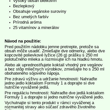
Vysoký obsah bielkovín
Bezlepkový
Obsahuje vegánske suroviny
Bez umelých farbív
Prírodná aróma
25 vitamínov a minerálov
Návod na použitie:
Pred použitím nádobku jemne pretrepte, pretože sa
obsah môže usadiť. Zmiešajte dve odmerky, alebo dve
kopcovité polievkové lyžice (26 g) prášku s 250 ml
polotučného mlieka a rozmixujte ich na hladkú hmotu.
Alebo ak uprednostňujete koktail vhodný pre vegánov
a bez stôp mliečnych výrobkov, zmiešajte ho s 250 ml
obohateného sójového nápoja.
Pre zdravú výživu a udržanie hmotnosti: Nahraďte
jedno jedlo koktailom Formuly 1 a doprajte si dve
nutrične vyvážené jedlá.
Pre reguláciu hmotnosti: Nahraďte dve jedlá koktailom
Formuly 1 a doprajte si jedno nutrične vyvážené jedlo.
Vychutnajte si tento produkt v rámci vyváženej a
rozmanitej stravy ako súčasť zdravého životného