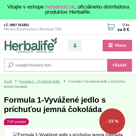
Vitajte v eshope
herbafood.sk
, oficiálneho distribútora
produktov Herbalife.
0
ks
t.č. 0907 551853
za
0 €
Monika Baranovičová, Brestovec 568
Menu
Hľadať
Úvod
Formula 1 - Vyvážené jedlo
Formula 1-Vyvážené jedlo s príchuťou
jemná čokoláda
Formula 1-Vyvážené jedlo s
príchuťou jemná čokoláda
- 23 %
TOP produkt