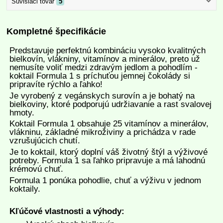
Súvisiaci tovar
5
Kompletné špecifikácie
Predstavuje perfektnú kombináciu vysoko kvalitných
bielkovín, vlákniny, vitamínov a minerálov, preto už
nemusíte voliť medzi zdravým jedlom a pohodlím -
koktail Formula 1 s príchuťou jemnej čokolády si
pripravíte rýchlo a ľahko!
Je vyrobený z vegánskych surovín a je bohatý na
bielkoviny, ktoré podporujú udržiavanie a rast svalovej
hmoty.
Koktail Formula 1 obsahuje 25 vitamínov a minerálov,
vlákninu, základné mikroživiny a prichádza v rade
vzrušujúcich chutí.
Je to koktail, ktorý doplní váš životný štýl a výživové
potreby. Formula 1 sa ľahko pripravuje a má lahodnú
krémovú chuť.
Formula 1 ponúka pohodlie, chuť a výživu v jednom
koktaily.
Kľúčové vlastnosti a výhody: