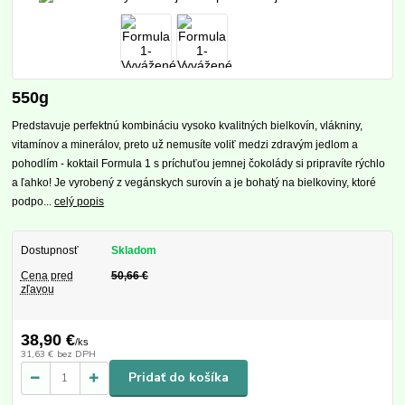
550g
Predstavuje perfektnú kombináciu vysoko kvalitných bielkovín, vlákniny,
vitamínov a minerálov, preto už nemusíte voliť medzi zdravým jedlom a
pohodlím - koktail Formula 1 s príchuťou jemnej čokolády si pripravíte rýchlo
a ľahko! Je vyrobený z vegánskych surovín a je bohatý na bielkoviny, ktoré
podpo...
celý popis
Dostupnosť
Skladom
Cena pred
50,66 €
zľavou
38,90 €
/
ks
31,63 €
bez DPH
Pridať do košíka