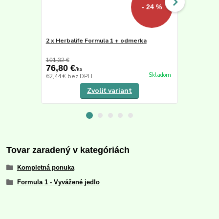
- 24 %
2 x Herbalife Formula 1 + odmerka
Udržateľná 
Protein drin
101,32 €
76,80 €
1,50 €
/
ks
/
ks
Skladom
62,44 €
bez DPH
1,22 €
bez D
Zvoliť variant
Tovar zaradený v kategóriách
Kompletná ponuka
Formula 1 - Vyvážené jedlo