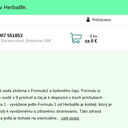
v Herbalife.
Prihlásenie
0907 551853
0
ks
 Baranovičová, Brestovec 568
za
0 €
á sada zložená z Formule1 a bylinného čaju. Formulu si
zvoliť z 9 príchutí a čaj je k dispozícii v troch príchutiach.
 1 - vyvážené jedlo Formula 1 od Herbalife je koktejl, ktorý je
utý k vyváženému a zdravému stravovaniu. Táto zdravá
a jedla je bohatá na esenciálne...
celý popis