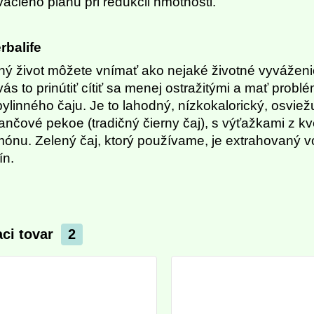
vacieho plánu pri redukcii hmotnosti.
rbalife
ý život môžete vnímať ako nejaké životné vyváženie 
ás to prinútiť cítiť sa menej ostražitými a mať probl
bylinného čaju.
Je to lahodný, nízkokalorický, osviež
nčové pekoe (tradičný čierny čaj), s výťažkami z kv
ónu. Zelený čaj, ktorý používame, je extrahovaný vo
ín.
aci tovar
2