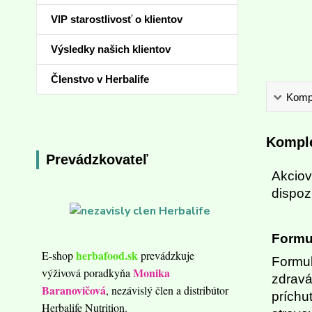
VIP starostlivosť o klientov
Výsledky našich klientov
Členstvo v Herbalife
Kompl
Komple
Prevádzkovateľ
Akciov
dispozí
Formul
herbafood.sk
E-shop
prevádzkuje
Formul
Monika
výživová poradkyňa
zdravá
Baranovičová
, nezávislý člen a distribútor
príchu
Herbalife Nutrition.