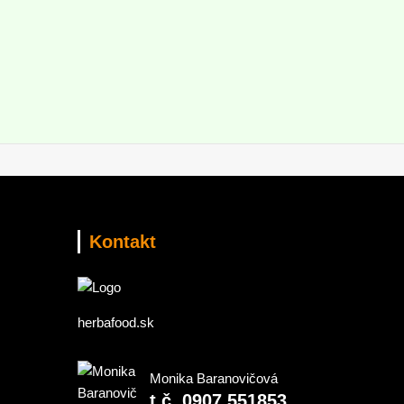
Kontakt
herbafood.sk
Monika Baranovičová
t.č. 0907 551853