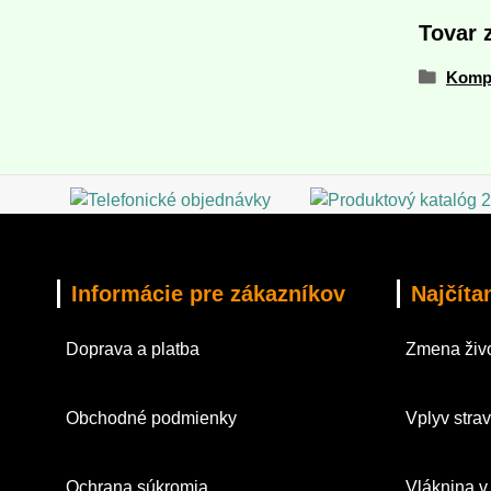
Tovar 
Komp
Informácie pre zákazníkov
Najčíta
Doprava a platba
Zmena živo
Obchodné podmienky
Vplyv strav
Ochrana súkromia
Vláknina v