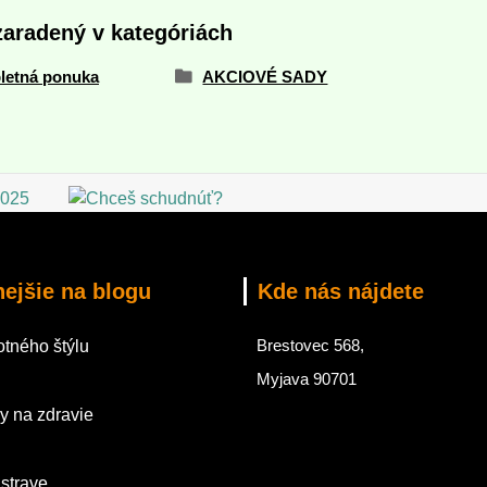
zaradený v kategóriách
letná ponuka
AKCIOVÉ SADY
nejšie na blogu
Kde nás nájdete
Brestovec 568,
tného štýlu
Myjava 90701
y na zdravie
 strave