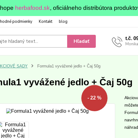
eshope
herbafood.sk
, oficiálneho distribútora produkto
hodné podmienky
Kontakt
blog
t.č. 
Hľadať
Monika
KCIOVÉ SADY
Formula1 vyvážené jedlo + Čaj 50g
ula1 vyvážené jedlo + Čaj 50g
Akciov
- 22 %
môžete 
Formula
navrhn
náhrad