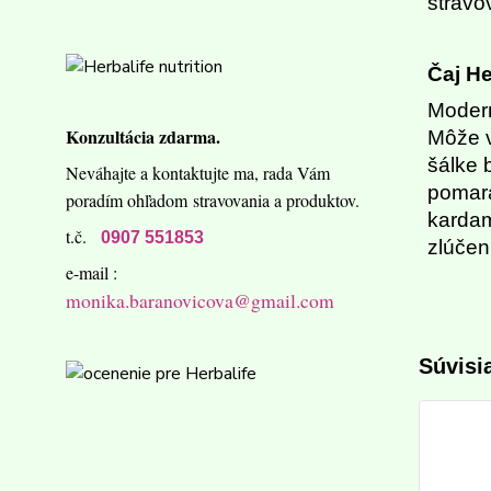
stravo
Čaj He
Modern
Konzultácia zdarma.
Môže v
šálke 
Neváhajte a kontaktujte ma,
rada Vám
pomara
poradím ohľadom
stravovania a produktov.
kardam
t.č.
0907 551853
zlúčen
e-mail :
monika.baranovicova@gmail.com
Súvisi