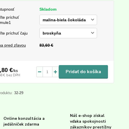
tupnosť
Skladom
ľte príchuť
mule1
ľte príchuť čaju
a pred zľavou
83,60 €
,80 €
/
ks
Pridať do košíka
68 €
bez DPH
roduktu:
32-29
Náš e-shop získal
Online konzultácia a
vďaka spokojnosti
jedálniček zdarma
zákazníkov prestížny