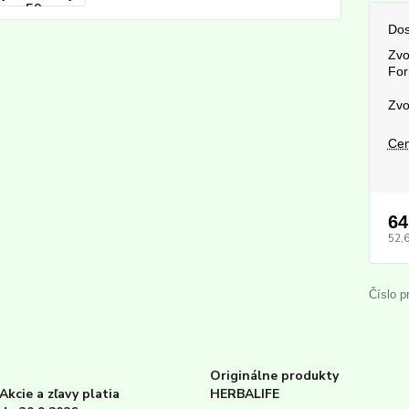
Dos
Zvo
For
Zvo
Cen
64
52,
Číslo p
Originálne produkty
Akcie a zľavy platia
HERBALIFE