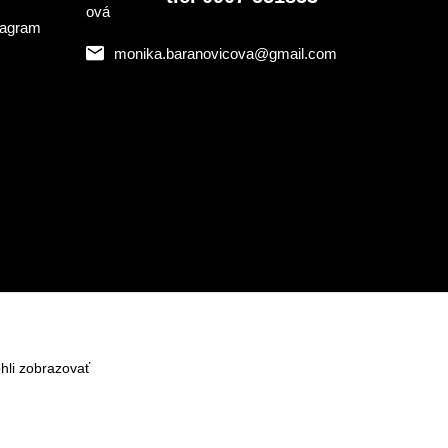
monika.baranovicova@gmail.com
hli zobrazovať
Vytvorené na
Eshop-rychlo.sk