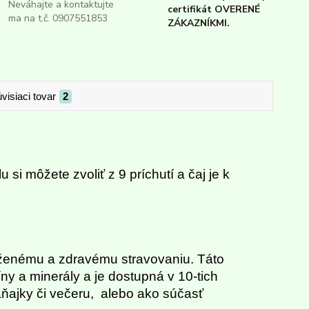
Neváhajte a kontaktujte
certifikát OVERENÉ
ma na t.č. 0907551853
ZÁKAZNÍKMI.
visiaci tovar
2
i môžete zvoliť z 9 príchutí a čaj je k
yváženému a zdravému stravovaniu. Táto
ny a minerály a je dostupná v 10-tich
aňajky či večeru, alebo ako súčasť