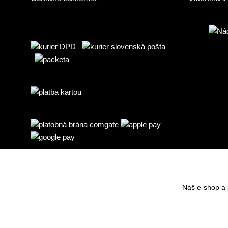
Náš e-shop a 
© copyright 2026 herbafood.sk