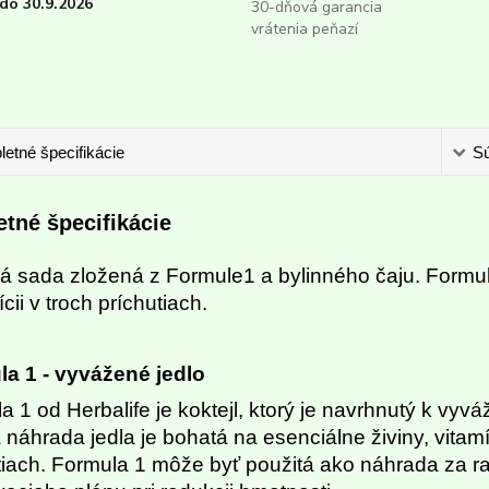
do 30.9.2026
30-dňová garancia
vrátenia peňazí
etné špecifikácie
Sú
tné špecifikácie
á sada zložená z Formule1 a bylinného čaju. Formulu s
cii v troch príchutiach.
a 1 - vyvážené jedlo
a 1 od Herbalife je koktejl, ktorý je navrhnutý k v
 náhrada jedla je bohatá na esenciálne živiny, vitamí
tiach. Formula 1 môže byť použitá ako náhrada za r