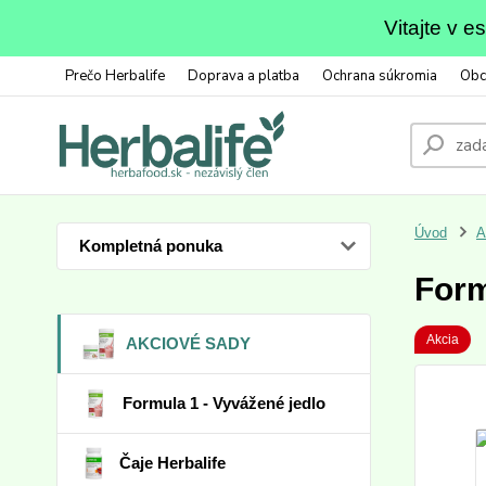
Vitajte v 
Prečo Herbalife
Doprava a platba
Ochrana súkromia
Obc
Úvod
A
Kompletná ponuka
Form
Akcia
AKCIOVÉ SADY
Formula 1 - Vyvážené jedlo
Čaje Herbalife