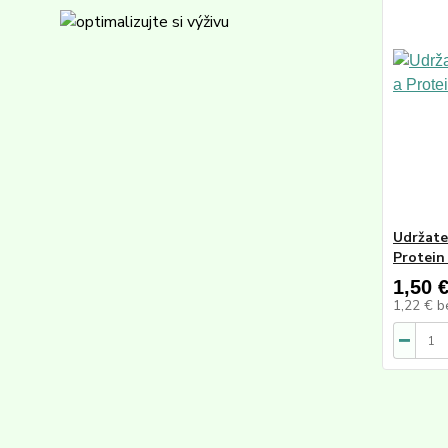
Udržate
Protein
1,50 
1,22 €
b