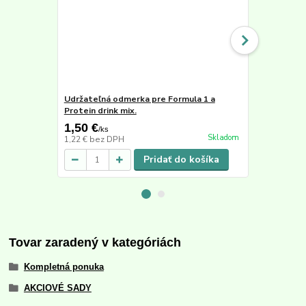
Udržateľná odmerka pre Formula 1 a
Šejker 500 
Protein drink mix.
1,50 €
4,90 €
/
ks
/
ks
Skladom
1,22 €
bez DPH
3,98 €
bez D
Pridať do košíka
Tovar zaradený v kategóriách
Kompletná ponuka
AKCIOVÉ SADY