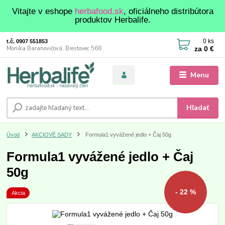
Vitajte v eshope
herbafood.sk
, oficiálneho distribútora
produktov Herbalife.
0
ks
t.č. 0907 551853
za
0 €
Monika Baranovičová, Brestovec 568
Menu
Hľadať
Úvod
AKCIOVÉ SADY
Formula1 vyvážené jedlo + Čaj 50g
Formula1 vyvážené jedlo + Čaj
50g
- 22 %
Akcia