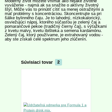
Moderný život môžete vnímať ako nejaké životné
vyváženie - najmä ak sa snažíte o aktívny životný
štýl. Môže vás to prinútiť cítiť sa menej ostražitými a
mať problémy s koncentráciou. Skoncentrujte sa pri
šálke bylinného čaju.
Je to lahodný, nízkokalorický,
osviežujúci nápoj, ktorého súčasťou je zelený čaj a
pomarančové pekoe (tradičný čierny čaj), s výťažkami
z kvetu malvy, kvetu ibišteka a semena kardamónu.
Zelený čaj, ktorý používame, je extrahovaný vodou -
aby ste získali celé spektrum jeho zlúčenín.
Súvisiaci tovar
2