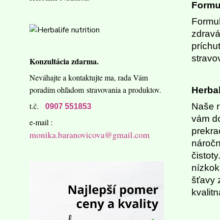
Formul
Formul
zdravá
príchu
stravo
Konzultácia zdarma.
Neváhajte a kontaktujte ma,
rada Vám
poradím ohľadom
stravovania a produktov.
Herbal
t.č.
Naše r
0907 551853
vám do
e-mail :
prekra
monika.baranovicova@gmail.com
náročn
čistoty
nízkok
šťavy 
kvalitn