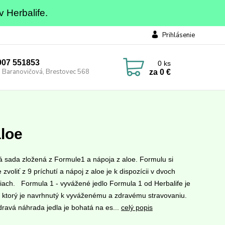
v Herbalife.
Prihlásenie
0907 551853
0
ks
 Baranovičová, Brestovec 568
za
0 €
aloe
á sada zložená z Formule1 a nápoja z aloe. Formulu si
zvoliť z 9 príchutí a nápoj z aloe je k dispozícii v dvoch
tiach. Formula 1 - vyvážené jedlo Formula 1 od Herbalife je
l, ktorý je navrhnutý k vyváženému a zdravému stravovaniu.
dravá náhrada jedla je bohatá na es...
celý popis