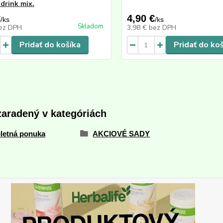
 drink mix.
€
4,90 €
/
ks
/
ks
Skladom
ez DPH
3,98 €
bez DPH
Pridať do košíka
Pridať do ko
zaradený v kategóriách
letná ponuka
AKCIOVÉ SADY