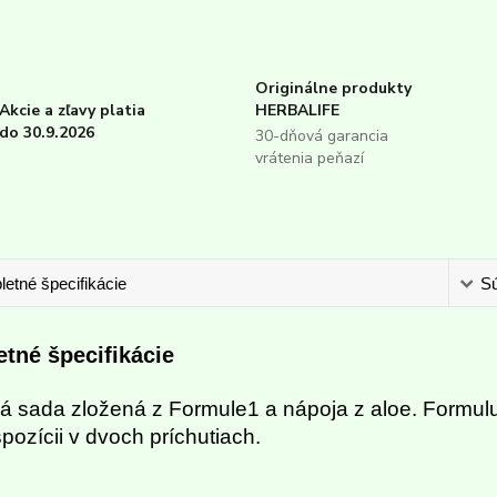
Originálne produkty
Akcie a zľavy platia
HERBALIFE
do 30.9.2026
30-dňová garancia
vrátenia peňazí
etné špecifikácie
Sú
tné špecifikácie
á sada zložená z Formule1 a nápoja z aloe. Formulu s
spozícii v dvoch príchutiach.