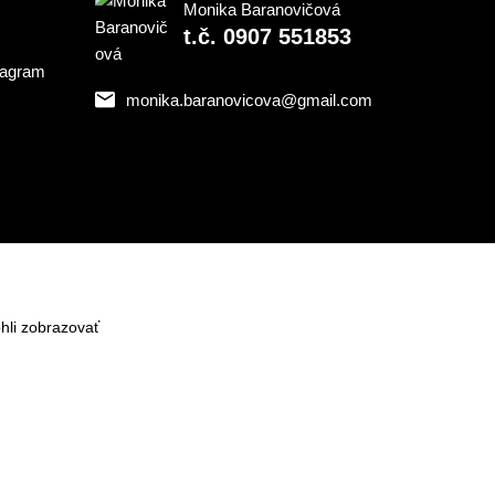
Monika Baranovičová
t.č. 0907 551853
monika.baranovicova@gmail.com
hli zobrazovať
Vytvorené na
Eshop-rychlo.sk