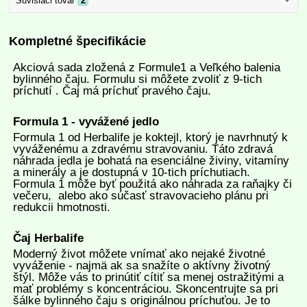
Súvisiaci tovar
2
Kompletné špecifikácie
Akciová sada zložená z Formule1 a Veľkého balenia
bylinného čaju. Formulu si môžete zvoliť z 9-tich
príchutí . Čaj má príchuť pravého čaju.
Formula 1 - vyvážené jedlo
Formula 1 od Herbalife je koktejl, ktorý je navrhnutý k
vyváženému a zdravému stravovaniu. Táto zdravá
náhrada jedla je bohatá na esenciálne živiny, vitamíny
a minerály a je dostupná v 10-tich príchutiach.
Formula 1 môže byť použitá ako náhrada za raňajky či
večeru, alebo ako súčasť stravovacieho plánu pri
redukcii hmotnosti.
Čaj Herbalife
Moderný život môžete vnímať ako nejaké životné
vyváženie - najmä ak sa snažíte o aktívny životný
štýl. Môže vás to prinútiť cítiť sa menej ostražitými a
mať problémy s koncentráciou. Skoncentrujte sa pri
šálke bylinného čaju s originálnou príchuťou.
Je to