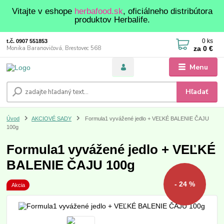
Vitajte v eshope
herbafood.sk
, oficiálneho distribútora
produktov Herbalife.
0
ks
t.č. 0907 551853
za
0 €
Monika Baranovičová, Brestovec 568
Menu
Hľadať
Úvod
AKCIOVÉ SADY
Formula1 vyvážené jedlo + VEĽKÉ BALENIE ČAJU
100g
Formula1 vyvážené jedlo + VEĽKÉ
BALENIE ČAJU 100g
- 24 %
Akcia