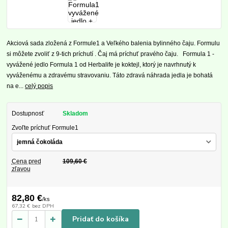
Akciová sada zložená z Formule1 a Veľkého balenia bylinného čaju. Formulu
si môžete zvoliť z 9-tich príchutí . Čaj má príchuť pravého čaju. Formula 1 -
vyvážené jedlo Formula 1 od Herbalife je koktejl, ktorý je navrhnutý k
vyváženému a zdravému stravovaniu. Táto zdravá náhrada jedla je bohatá
na e...
celý popis
Dostupnosť
Skladom
Zvoľte príchuť Formule1
Cena pred
109,60 €
zľavou
82,80 €
/
ks
67,32 €
bez DPH
Pridať do košíka