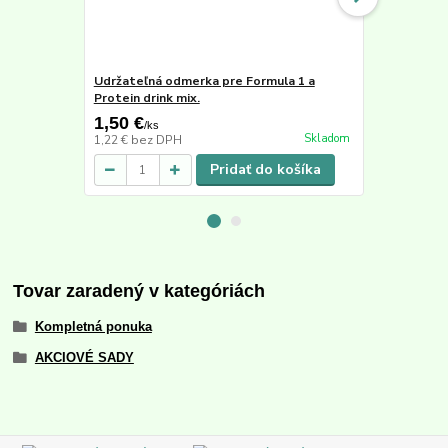
Udržateľná odmerka pre Formula 1 a
Šejker 500 
Protein drink mix.
1,50 €
4,90 €
/
ks
/
ks
Skladom
1,22 €
bez DPH
3,98 €
bez D
Pridať do košíka
Tovar zaradený v kategóriách
Kompletná ponuka
AKCIOVÉ SADY