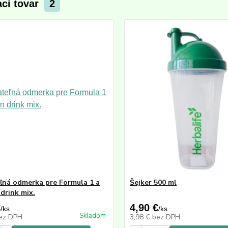
aci tovar
2
ľná odmerka pre Formula 1 a
Šejker 500 ml
 drink mix.
€
4,90 €
/
ks
/
ks
Skladom
ez DPH
3,98 €
bez DPH