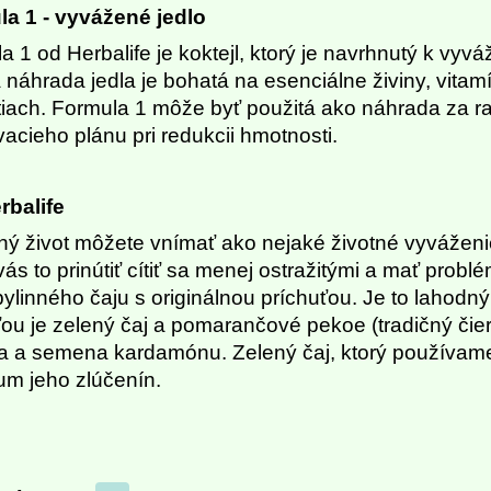
a 1 - vyvážené jedlo
a 1 od Herbalife je koktejl, ktorý je navrhnutý k v
 náhrada jedla je bohatá na esenciálne živiny, vitamí
tiach. Formula 1 môže byť použitá ako náhrada za r
vacieho plánu pri redukcii hmotnosti.
rbalife
ý život môžete vnímať ako nejaké životné vyváženie 
ás to prinútiť cítiť sa menej ostražitými a mať probl
bylinného čaju s originálnou príchuťou.
Je to lahodný
ou je zelený čaj a pomarančové pekoe (tradičný čier
ka a semena kardamónu. Zelený čaj, ktorý používame,
um jeho zlúčenín.