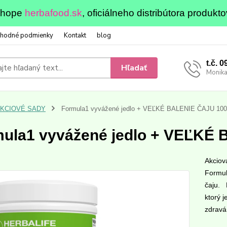
eshope
herbafood.sk
, oficiálneho distribútora produkto
hodné podmienky
Kontakt
blog
t.č. 
Hľadať
Monika
KCIOVÉ SADY
Formula1 vyvážené jedlo + VEĽKÉ BALENIE ČAJU 10
ula1 vyvážené jedlo + VEĽKÉ
Akciov
Formulu
čaju. 
ktorý 
zdravá