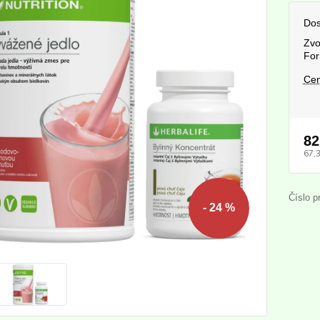
Dos
Zvo
For
Cen
82
67,
Číslo p
- 24 %