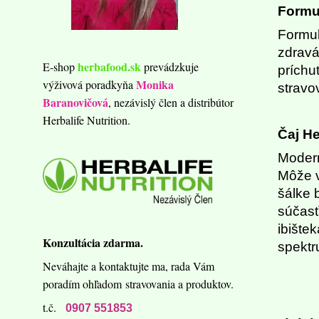
Formul
Formul
zdravá
herbafood.sk
E-shop
prevádzkuje
príchu
Monika
výživová poradkyňa
stravo
Baranovičová
, nezávislý člen a distribútor
Herbalife Nutrition.
Čaj He
Modern
Môže v
šálke 
súčasť
ibište
Konzultácia zdarma.
spektr
Neváhajte a kontaktujte ma,
rada Vám
poradím ohľadom
stravovania a produktov.
t.č.
0907 551853