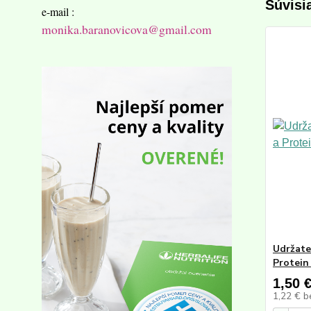
Súvisi
e-mail :
monika.baranovicova@gmail.com
Udržate
Protein
1,50 
1,22 €
b