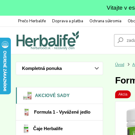
Vitajte v 
Prečo Herbalife
Doprava a platba
Ochrana súkromia
Obc
Úvod
A
Kompletná ponuka
Form
Akcia
AKCIOVÉ SADY
Formula 1 - Vyvážené jedlo
Čaje Herbalife