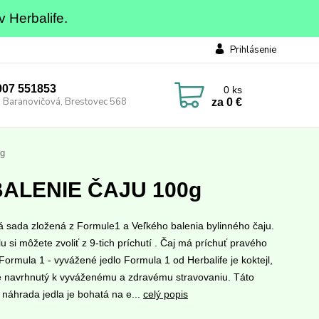
v Herbalife.
Prihlásenie
0907 551853
0
ks
 Baranovičová, Brestovec 568
za
0 €
0g
 BALENIE ČAJU 100g
á sada zložená z Formule1 a Veľkého balenia bylinného čaju.
 si môžete zvoliť z 9-tich príchutí . Čaj má príchuť pravého
Formula 1 - vyvážené jedlo Formula 1 od Herbalife je koktejl,
je navrhnutý k vyváženému a zdravému stravovaniu. Táto
 náhrada jedla je bohatá na e...
celý popis