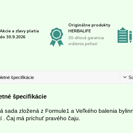
Originálne produkty
Akcie a zľavy platia
HERBALIFE
do 30.9.2026
30-dňová garancia
vrátenia peňazí
etné špecifikácie
Sú
tné špecifikácie
á sada zložená z Formule1 a Veľkého balenia bylinné
tí . Čaj má príchuť pravého čaju.