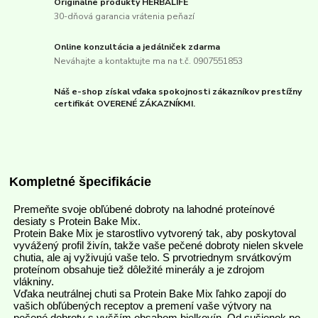
Originálne produkty HERBALIFE
30-dňová garancia vrátenia peňazí
Online konzultácia a jedálniček zdarma
Neváhajte a kontaktujte ma na t.č. 0907551853
Náš e-shop získal vďaka spokojnosti zákazníkov prestížny
certifikát OVERENÉ ZÁKAZNÍKMI.
Kompletné špecifikácie
Premeňte svoje obľúbené dobroty na lahodné proteínové
desiaty s Protein Bake Mix.
Protein Bake Mix je starostlivo vytvorený tak, aby poskytoval
vyvážený profil živín, takže vaše pečené dobroty nielen skvele
chutia, ale aj vyživujú vaše telo. S prvotriednym srvátkovým
proteínom obsahuje tiež dôležité minerály a je zdrojom
vlákniny.
Vďaka neutrálnej chuti sa Protein Bake Mix ľahko zapojí do
vašich obľúbených receptov a premení vaše výtvory na
pečené dobroty s vyšším obsahom bielkovín. Od sušienok po