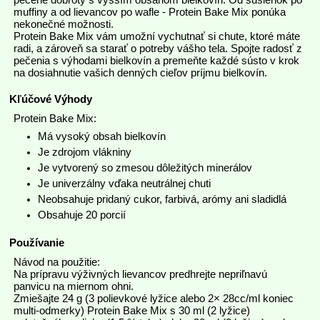
muffiny a od lievancov po wafle - Protein Bake Mix ponúka
nekonečné možnosti.
Protein Bake Mix vám umožní vychutnať si chute, ktoré máte
radi, a zároveň sa starať o potreby vášho tela. Spojte radosť z
pečenia s výhodami bielkovín a premeňte každé sústo v krok
na dosiahnutie vašich denných cieľov príjmu bielkovín.
Kľúčové Výhody
Protein Bake Mix:
Má vysoký obsah bielkovín
Je zdrojom vlákniny
Je vytvorený so zmesou dôležitých minerálov
Je univerzálny vďaka neutrálnej chuti
Neobsahuje pridaný cukor, farbivá, arómy ani sladidlá
Obsahuje 20 porcií
Používanie
Návod na použitie:
Na prípravu výživných lievancov predhrejte nepriľnavú
panvicu na miernom ohni.
Zmiešajte 24 g (3 polievkové lyžice alebo 2× 28cc/ml koniec
multi-odmerky) Protein Bake Mix s 30 ml (2 lyžice)