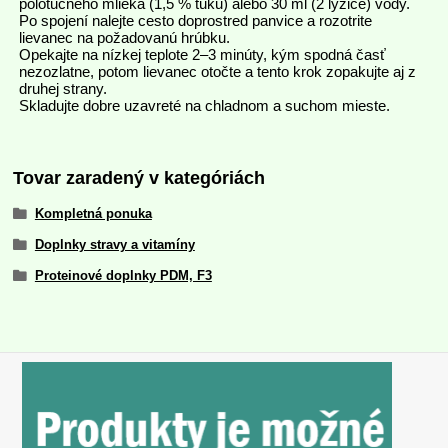
polotučného mlieka (1,5 % tuku) alebo 30 ml (2 lyžice) vody.
Po spojení nalejte cesto doprostred panvice a rozotrite
lievanec na požadovanú hrúbku.
Opekajte na nízkej teplote 2–3 minúty, kým spodná časť
nezozlatne, potom lievanec otočte a tento krok zopakujte aj z
druhej strany.
Skladujte dobre uzavreté na chladnom a suchom mieste.
Tovar zaradený v kategóriách
Kompletná ponuka
Doplnky stravy a vitamíny
Proteinové doplnky PDM, F3