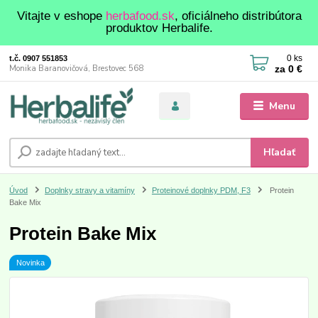
Vitajte v eshope
herbafood.sk
, oficiálneho distribútora
produktov Herbalife.
0
ks
t.č. 0907 551853
za
0 €
Monika Baranovičová, Brestovec 568
Menu
Hľadať
Úvod
Doplnky stravy a vitamíny
Proteinové doplnky PDM, F3
Protein
Bake Mix
Protein Bake Mix
Novinka