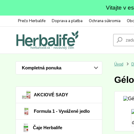
Vitajte v 
Prečo Herbalife
Doprava a platba
Ochrana súkromia
Obc
Úvod
D
Kompletná ponuka
Gélo
AKCIOVÉ SADY
Formula 1 - Vyvážené jedlo
Čaje Herbalife