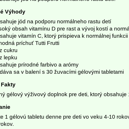
é Výhody
sahuje jód na podporu normálneho rastu detí
soký obsah vitamínu D pre rast a vývoj kostí a norm
sahuje vitamín C, ktorý prispieva k normálnej funkci
odná príchuť Tutti Frutti
z cukru
z lepku
sahuje prírodné farbivo a arómy
dáva sa v balení s 30 žuvacími gélovými tabletami
 Fakty
ý gélový výživový doplnok pre deti, ktorý obsahuje 
anie
te 1 gélovú tabletu denne pre deti vo veku 4-10 roko
rokov.