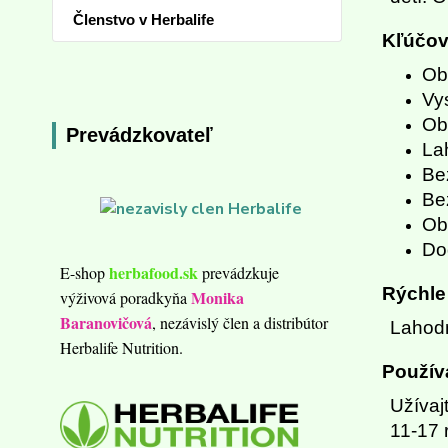
Členstvo v Herbalife
Kľúčov
Ob
Vy
Ob
Prevádzkovateľ
Lah
Be
Be
Ob
Do
herbafood.sk
E-shop
prevádzkuje
Rýchle
Monika
výživová poradkyňa
Baranovičová
, nezávislý člen a distribútor
Lahodn
Herbalife Nutrition.
Použív
Užívaj
11-17 