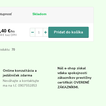
tupnosť
Skladom
,40 €
/
ks
Pridať do košíka
94 €
bez DPH
roduktu:
70
Náš e-shop získal
Online konzultácia a
vďaka spokojnosti
jedálniček zdarma
zákazníkov prestížny
Neváhajte a kontaktujte
certifikát OVERENÉ
ma na t.č. 0907551853
ZÁKAZNÍKMI.