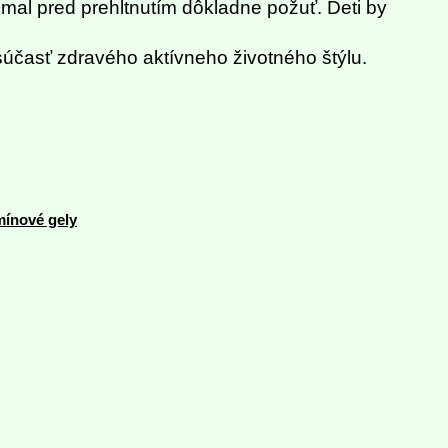
mal pred prehltnutím dôkladne požuť. Deti by
 súčasť zdravého aktívneho životného štýlu.
mínové gely