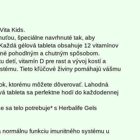
Vita Kids.
huťou, špeciálne navrhnuté tak, aby
*. Každá gélová tableta obsahuje 12 vitamínov
orené pohodlným a chutným spôsobom.
detí, vitamín D pre rast a vývoj kostí a
 systému. Tieto kľúčové živiny pomáhajú vášmu
lnok, ktorému môžete dôverovať. Lahodná
ová tableta sa perfektne hodí do každodennej
e sa telo potrebuje* s Herbalife Gels
 a normálnu funkciu imunitného systému u