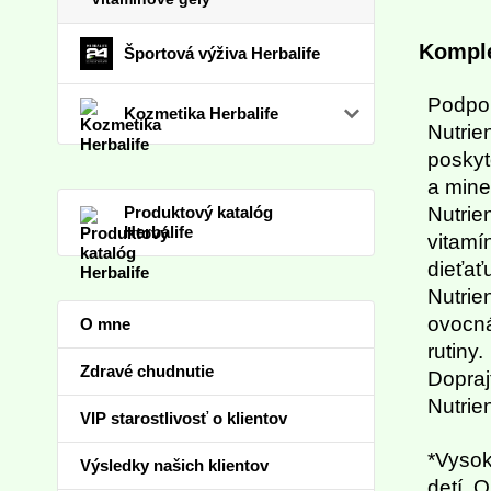
Komple
Športová výživa Herbalife
Podport
Kozmetika Herbalife
Nutrie
poskyt
a mine
Produktový katalóg
Nutrie
Herbalife
vitamí
dieťať
Nutrie
ovocná
O mne
rutiny.
Zdravé chudnutie
Dopraj
Nutrien
VIP starostlivosť o klientov
*Vysok
Výsledky našich klientov
detí. 