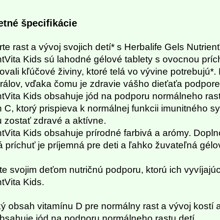
tné špecifikácie
e rast a vývoj svojich detí* s Herbalife Gels Nutrient
ntVita Kids sú lahodné gélové tablety s ovocnou príc
ovali kľúčové živiny, ktoré telá vo vývine potrebujú
rálov, vďaka čomu je zdravie vášho dieťaťa podp
ntVita Kids obsahuje jód na podporu normálneho rastu 
n C, ktorý prispieva k normálnej funkcii imunitného
u zostať zdravé a aktívne.
ntVita Kids obsahuje prírodné farbivá a arómy. Dop
 príchuť je príjemná pre deti a ľahko žuvateľná gél
te svojim deťom nutričnú podporu, ktorú ich vyvíjajúc
tVita Kids.
ý obsah vitamínu D pre normálny rast a vývoj kostí
Obsahuje jód na podporu normálneho rastu detí.