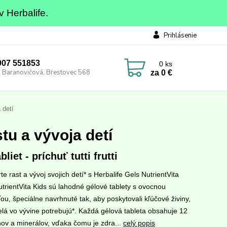
v Herbalife.
Prihlásenie
0907 551853
0
ks
 Baranovičová, Brestovec 568
za
0 €
 detí
tu a vývoja detí
bliet - príchuť tutti frutti
e rast a vývoj svojich detí* s Herbalife Gels NutrientVita
utrientVita Kids sú lahodné gélové tablety s ovocnou
ou, špeciálne navrhnuté tak, aby poskytovali kľúčové živiny,
telá vo vývine potrebujú*. Každá gélová tableta obsahuje 12
nov a minerálov, vďaka čomu je zdra...
celý popis