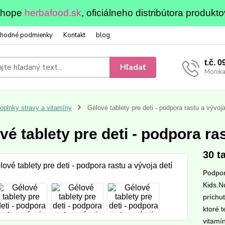
eshope
herbafood.sk
, oficiálneho distribútora produkto
hodné podmienky
Kontakt
blog
t.č. 
Hľadať
Monika
oplnky stravy a vitamíny
Gélové tablety pre deti - podpora rastu a vývoja
vé tablety pre deti - podpora ras
30 ta
Podport
Kids.N
príchuť
ktoré 
vitamí