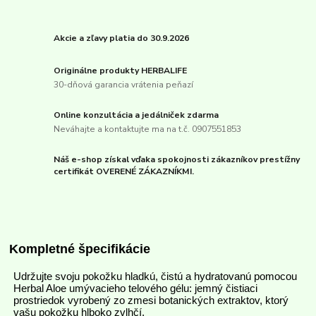
Akcie a zľavy platia do 30.9.2026
Originálne produkty HERBALIFE
30-dňová garancia vrátenia peňazí
Online konzultácia a jedálniček zdarma
Neváhajte a kontaktujte ma na t.č. 0907551853
Náš e-shop získal vďaka spokojnosti zákazníkov prestížny
certifikát OVERENÉ ZÁKAZNÍKMI.
Kompletné špecifikácie
Udržujte svoju pokožku hladkú, čistú a hydratovanú pomocou
Herbal Aloe umývacieho telového gélu: jemný čistiaci
prostriedok vyrobený zo zmesi botanických extraktov, ktorý
vašu pokožku hlboko zvlhčí.