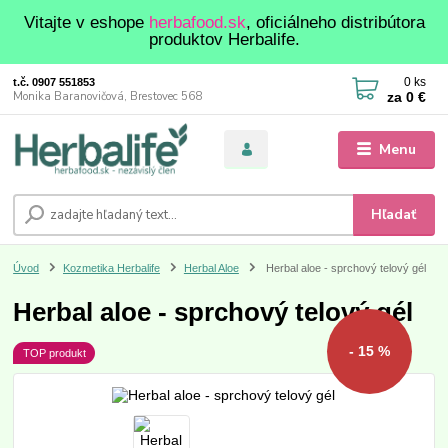
Vitajte v eshope
herbafood.sk
, oficiálneho distribútora
produktov Herbalife.
0
ks
t.č. 0907 551853
za
0 €
Monika Baranovičová, Brestovec 568
Menu
Hľadať
Úvod
Kozmetika Herbalife
Herbal Aloe
Herbal aloe - sprchový telový gél
Herbal aloe - sprchový telový gél
- 15 %
TOP produkt