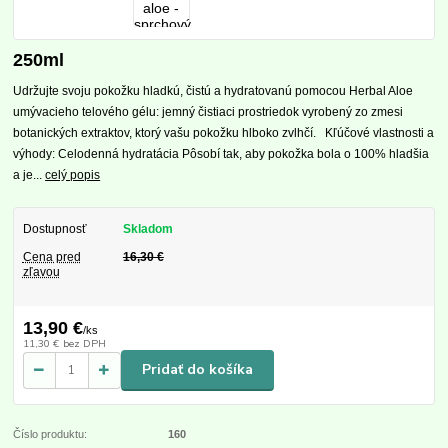
250ml
Udržujte svoju pokožku hladkú, čistú a hydratovanú pomocou Herbal Aloe
umývacieho telového gélu: jemný čistiaci prostriedok vyrobený zo zmesi
botanických extraktov, ktorý vašu pokožku hlboko zvlhčí. Kľúčové vlastnosti a
výhody: Celodenná hydratácia Pôsobí tak, aby pokožka bola o 100% hladšia
a je...
celý popis
Dostupnosť
Skladom
Cena pred
16,30 €
zľavou
13,90 €
/
ks
11,30 €
bez DPH
Pridať do košíka
Číslo produktu:
160