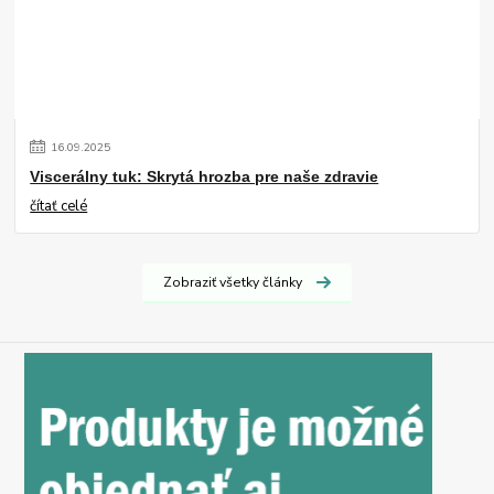
16
.
09
.
2025
Viscerálny tuk: Skrytá hrozba pre naše zdravie
čítať celé
Zobraziť všetky články