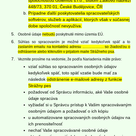
spoločnosťou Golemos s.r.o., sídlom Zátkovo nábřeží
448/73, 370 01, České Budějovice, ČR
Prípadne ďalší poskytovatelia spracovateľských
softvérov, služieb a aplikácií, ktorých však v súčasnej
dobe spoločnosť nevyužíva.
Osobné údaje
nebudú
poskytnuté mimo územia EÚ.
Súhlas so spracovaním je možné vziať kedykoľvek späť a to
zaslaním emailu na kontaktnú adresu ..……………. so žiadosťou o
odhlásenie alebo kliknutím v prijatom maile Strážneho psa
.
Vezmite prosíme na vedomie, že podľa Nariadenia máte právo:
vziať súhlas so spracovaním osobných údajov
kedykoľvek späť, toto späť vzatie bude mať za
následok
odstránenie e-mailové adresy z funkcie
Strážny pes
požadovať od Správcu informáciu, aké Vaše osobné
údaje spracúva
vyžiadať si u Správcu prístup k Vašim spracovávaným
osobným údajom a požadovať o ich kópiu
u automatizovane spracovaných osobných údajov na
ich prenositeľnosť
nechať Vaše spracovávané osobné údaje