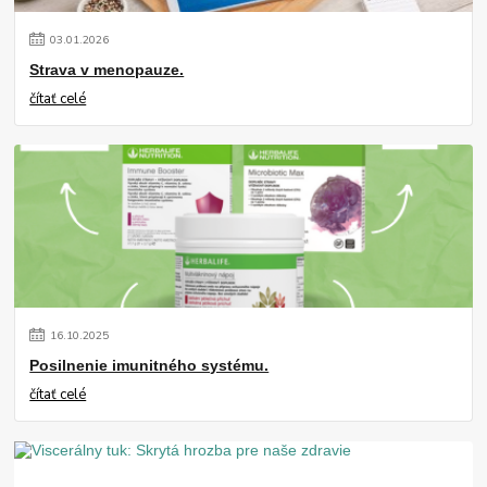
03
.
01
.
2026
Strava v menopauze.
čítať celé
16
.
10
.
2025
Posilnenie imunitného systému.
čítať celé