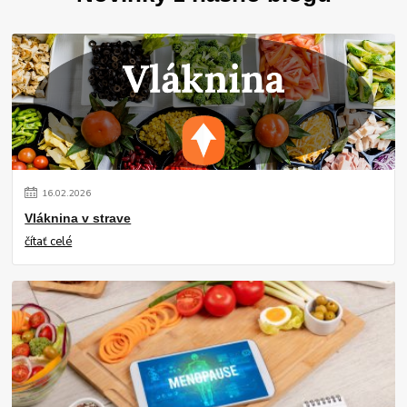
16
.
02
.
2026
Vláknina v strave
čítať celé