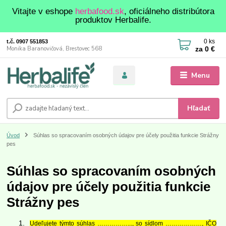
Vitajte v eshope
herbafood.sk
, oficiálneho distribútora
produktov Herbalife.
0
ks
t.č. 0907 551853
za
0 €
Monika Baranovičová, Brestovec 568
Menu
Hľadať
Úvod
Súhlas so spracovaním osobných údajov pre účely použitia funkcie Strážny
pes
Súhlas so spracovaním osobných
údajov pre účely použitia funkcie
Strážny pes
Udeľujete týmto súhlas ……………..., so sídlom ………………, IČO