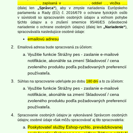
………………., zapísaná v ………………… , oddiel …, vložka …..
(ďalej len
„Správca“
), aby v zmysle nariadenia Európskeho
parlamentu a Rady (EÚ) č. 2016/679 o ochrane fyzických osôb
v súvislosti so spracovaním osobných údajov a voľnom pohybe
týchto údajov a o zrušení smernice 95/46/ES (všeobecné
nariadenie o ochrane osobných údajov) (ďalej len
„Nariadenie“
),
spracovával/a nasledujúce osobné údaje:
emailovú adresu
Emailová adresa bude spracovaná za účelom:
Využitie funkcie Strážny pes - zaslanie e-mailové
notifikácie, akonáhle sa zmení Skladovosť / cena
zvoleného produktu podľa požadovaných preferencií
používateľa.
Súhlas na spracovanie udeľujete po dobu
180 dní
a to za účelom:
Využitie funkcie Strážny pes - zaslanie e-mailové
notifikácie, akonáhle sa zmení Skladovosť / cena
zvoleného produktu podľa požadovaných preferencií
používateľa.
Spracovanie osobných údajov je vykonávané Správcom osobných
údajov, osobné údaje však môžu spracovávať aj títo spracovatelia:
Poskytovateľ služby Eshop-rychlo, prevádzkovanej