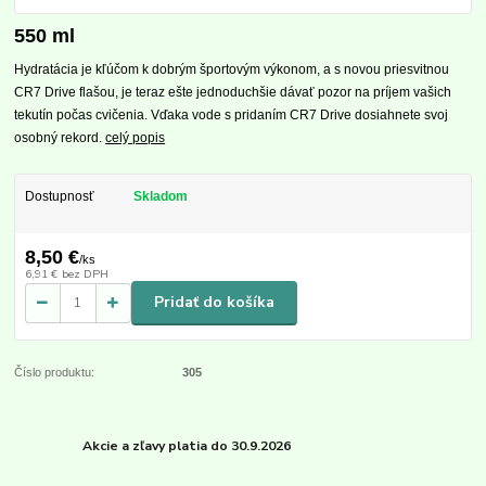
550 ml
Hydratácia je kľúčom k dobrým športovým výkonom, a s novou priesvitnou
CR7 Drive flašou, je teraz ešte jednoduchšie dávať pozor na príjem vašich
tekutín počas cvičenia. Vďaka vode s pridaním CR7 Drive dosiahnete svoj
osobný rekord.
celý popis
Dostupnosť
Skladom
8,50 €
/
ks
6,91 €
bez DPH
Pridať do košíka
Číslo produktu:
305
Akcie a zľavy platia do 30.9.2026